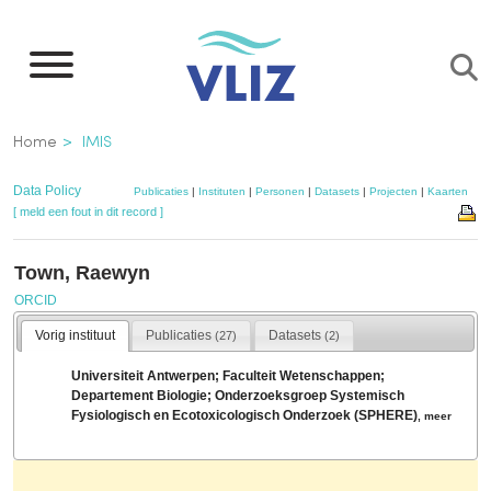
Overslaan
en
naar
de
Kruimelpad
Home
IMIS
inhoud
gaan
Data Policy
Publicaties
|
Instituten
|
Personen
|
Datasets
|
Projecten
|
Kaarten
[ meld een fout in dit record ]
Town, Raewyn
ORCID
Vorig instituut
Publicaties
Datasets
(27)
(2)
Universiteit Antwerpen; Faculteit Wetenschappen;
Departement Biologie; Onderzoeksgroep Systemisch
Fysiologisch en Ecotoxicologisch Onderzoek (SPHERE)
,
meer