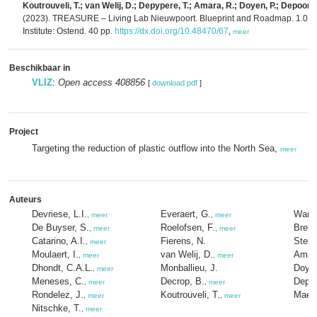
Koutrouveli, T.; van Welij, D.; Depypere, T.; Amara, R.; Doyen, P.; Depoorter
(2023). TREASURE – Living Lab Nieuwpoort. Blueprint and Roadmap. 1.0. F
Institute: Ostend. 40 pp.
https://dx.doi.org/10.48470/67
,
meer
Beschikbaar in
VLIZ
:
Open access 408856
[
download pdf
]
Project
Targeting the reduction of plastic outflow into the North Sea,
meer
Auteurs
Devriese, L.I.
Everaert, G.
Wang,
,
meer
,
meer
De Buyser, S.
Roelofsen, F.
Breug
,
meer
,
meer
Catarino, A.I.
Fierens, N.
Stell
,
meer
Moulaert, I.
van Welij, D.
Amara
,
meer
,
meer
Dhondt, C.A.L.
Monballieu, J.
Doyen
,
meer
Meneses, C.
Decrop, B.
Depoo
,
meer
,
meer
Rondelez, J.
Koutrouveli, T.
Maelf
,
meer
,
meer
Nitschke, T.
,
meer