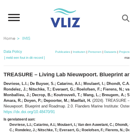
Overslaan
en
naar
de
Kruimelpad
Home
IMIS
inhoud
gaan
Data Policy
Publicaties
|
Instituten
|
Personen
|
Datasets
|
Projecten
[ meld een fout in dit record ]
mandj
TREASURE – Living Lab Nieuwpoort. Blueprint a
Devriese, L.I.; De Buyser, S.; Catarino, A.I.; Moulaert, I.; Dhondt, C.A.
Rondelez, J.; Nitschke, T.; Everaert, G.; Roelofsen, F.; Fierens, N.; van 
Monballieu, J.; Decrop, B.; Koutrouveli, T.; Wang, L.; Breugem, A.; St
Amara, R.; Doyen, P.; Depoorter, M.; Maelfait, H.
(2024). TREASURE – Li
Nieuwpoort. Blueprint and Roadmap. 2.0. Flanders Marine Institute: Ostend
https://dx.doi.org/10.48470/91
Is gerelateerd aan:
Devriese, L.I.; Catarino, A.I.; Moulaert, I.; Van den Auwelant, C.; Dhondt, 
C.; Rondelez, J.; Nitschke, T.; Everaert, G.; Roelofsen, F.; Fierens, N.; Dec