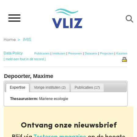
Overslaan
en
naar
de
Kruimelpad
Home
IMIS
inhoud
gaan
Data Policy
Publicaties
|
Instituten
|
Personen
|
Datasets
|
Projecten
|
Kaarten
[ meld een fout in dit record ]
Depoorter, Maxime
Expertise
Vorige instituten
Publicaties
(2)
(17)
Thesaurusterm:
Mariene ecologie
Ontvang onze nieuwsbrief