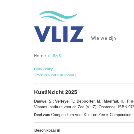
Overslaan
en
naar
de
Main
Wie we zijn
inhoud
gaan
navigatio
Kruimelpad
Home
IMIS
Data Policy
[ meld een fout in dit record ]
KustINzicht 2025
Dauwe, S.; Verleye, T.; Depoorter, M.; Maelfait, H.; Pirl
Vlaams Instituut voor de Zee (VLIZ): Oostende. ISBN 9
Compendium voor Kust en Zee = Compendium fo
Deel van:
Beschikbaar in