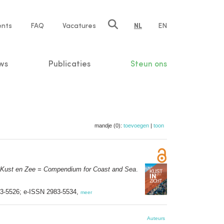
ents
FAQ
Vacatures
NL
EN
n
ws
Publicaties
Steun ons
mandje (0):
toevoegen
|
toon
Kust en Zee = Compendium for Coast and Sea
.
83-5526; e-ISSN 2983-5534,
meer
Auteurs