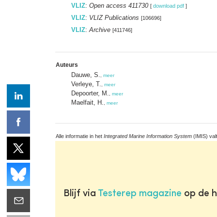
VLIZ
:
Open access 411730
[
download pdf
]
VLIZ
:
VLIZ Publications
[106696]
VLIZ
:
Archive
[411746]
Auteurs
Dauwe, S.
,
meer
Verleye, T.
,
meer
Depoorter, M.
,
meer
Maelfait, H.
,
meer
Alle informatie in het
Integrated Marine Information System
(IMIS) val
Blijf via
Testerep magazine
op de h