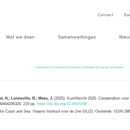
Service
Contact
Ev
navigatio
Wat we doen
Samenwerkingen
Nieu
n
Publicaties
|
Instituten
|
Personen
|
Datasets
|
Projecten
|
Kaarten
et, H.; Lonneville, B.; Mees, J.
(2025). KustINzicht 2025.
Compendium voor 
789464206326. 219 pp.
https://dx.doi.org/10.48470/98
r Coast and Sea. Vlaams Instituut voor de Zee (VLIZ): Oostende. ISSN 29