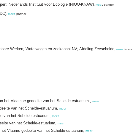
pen; Nederlands Instituut voor Ecologie (NIOO-KNAW)
,
meer
, partner
MDC)
,
meer
, partner
enbare Werken; Waterwegen en zeekanaal NV; Afdeling Zeeschelde
,
meer
, financ
n het Vlaamse gedeelte van het Schelde estuarium.,
meer
edeelte van het Schelde-estuarium,
meer
lte van het Schelde-estuarium,
meer
deelte van het Schelde-estuarium,
meer
in het Vlaams gedeelte van het Schelde-estuarium,
meer