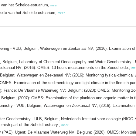
e van het Schelde-estuarium,
meer
eelte van het Schelde-estuarium,
meer
ering - VUB, Belgium; Waterwegen en Zeekanaal NV; (2016): Examination of th
elgium; Laboratory of Chemical Oceanography and Water Geochemistry - ULB
eekanaal NV; (2016): OMES: 13-hours measurements on the Zeeschelde.,
me
lgium; Waterwegen en Zeekanaal NV; (2016): Monitoring fysical-chemical wa
ES: Examination of the sedimentology and light climate in the flemish part
B): France; De Vlaamse Waterweg NV: Belgium; (2020): OMES: Monitoring zoo
Belgium; (2007): OMES: Examination of the plankton and organic matter in th
emistry - VUB, Belgium; Waterwegen en Zeekanaal NV; (2016): Examination of 
er Geochemistry - ULB, Belgium; Nederlands Instituut voor ecologie (NIO
lemish part of the Scheldt estuary.,
meer
ogy (PAE). Ugent; De Vlaamse Waterweg NV: Belgium; (2020): OMES: Monitori