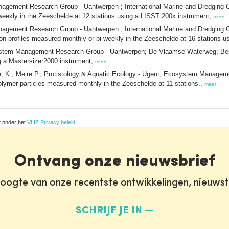
anagement Research Group - Uantwerpen ; International Marine and Dredging 
-weekly in the Zeeschelde at 12 stations using a LISST 200x instrument,
meer
anagement Research Group - Uantwerpen ; International Marine and Dredging 
on profiles measured monthly or bi-weekly in the Zeeschelde at 16 stations 
osystem Management Research Group - Uantwerpen; De Vlaamse Waterweg; Belgi
ng a Mastersizer2000 instrument,
meer
be, K.; Meire P.; Protistology & Aquatic Ecology - Ugent; Ecosystem Manag
lymer particles measured monthly in the Zeeschelde at 11 stations.,
meer
t onder het
VLIZ Privacy beleid
Ontvang onze nieuwsbrief
oogte van onze recentste ontwikkelingen, nieuws
SCHRIJF JE IN