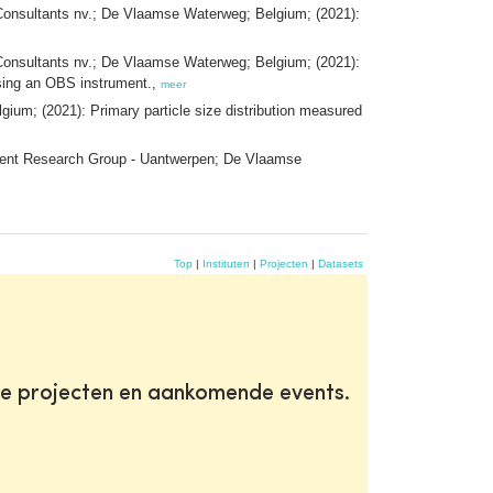
Consultants nv.; De Vlaamse Waterweg; Belgium; (2021):
Consultants nv.; De Vlaamse Waterweg; Belgium; (2021):
using an OBS instrument.,
meer
um; (2021): Primary particle size distribution measured
ement Research Group - Uantwerpen; De Vlaamse
Top
|
Instituten
|
Projecten
|
Datasets
te projecten en aankomende events.