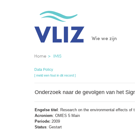
Overslaan
en
naar
de
Main
Wie we zijn
inhoud
gaan
navigatio
Kruimelpad
Home
IMIS
Data Policy
[ meld een fout in dit record ]
Onderzoek naar de gevolgen van het Sigma
Engelse titel
: Research on the environmental effects of
Acroniem
: OMES 5 Main
Periode:
2009
Status
: Gestart