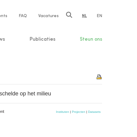
ents
FAQ
Vacatures
NL
EN
n
ws
Publicaties
Steun ons
schelde op het milieu
ent
Instituten
|
Projecten
|
Datasets