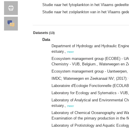
Studie naar het fytoplankton in het Vlaams gedeelt
Studie naar het zoöplankton van in het Vlaams ged
Datasets
(13)
Data
Department of Hydrology and Hydraulic Engine
estuary.,
meer
Ecosystem management group (ECOBE) - UA, B
Chemistry - VUB, Belgium., Waterwegen en Z
Ecosystem management group - Uantwerpen, Be
IMDC; Waterwegen en Zeekanaal NV; (2017): OM
Laboratoire d'Ecologie Fonctionnelle (ECOLA
Laboratory for Ecology and Sytematics - VUB, 
Laboratory of Analytical and Environmental Ch
estuary.,
meer
Laboratory of Chemical Oceanography and Wat
Examination of the primary production in the f
Laboratory of Protistology and Aquatic Ecol