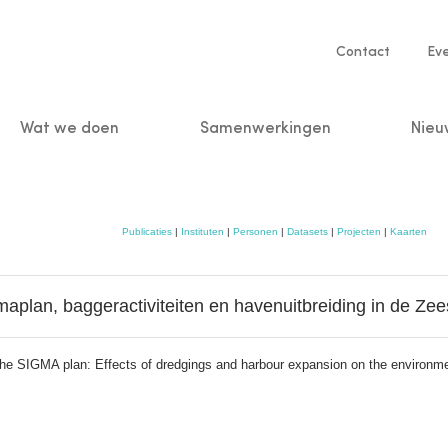
Service
Contact
Ev
navigatio
Wat we doen
Samenwerkingen
Nieu
n
Publicaties
|
Instituten
|
Personen
|
Datasets
|
Projecten
|
Kaarten
plan, baggeractiviteiten en havenuitbreiding in de Zee
 the SIGMA plan: Effects of dredgings and harbour expansion on the environm