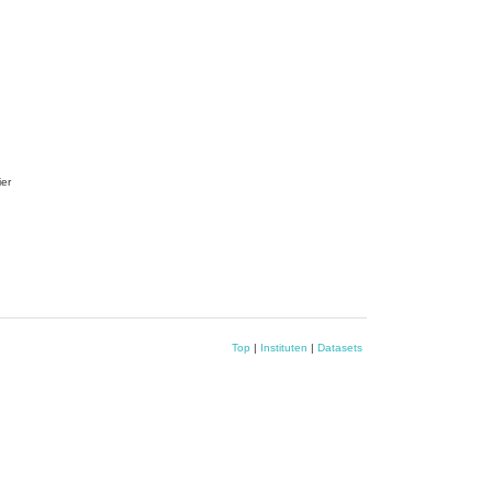
ier
Top
|
Instituten
|
Datasets