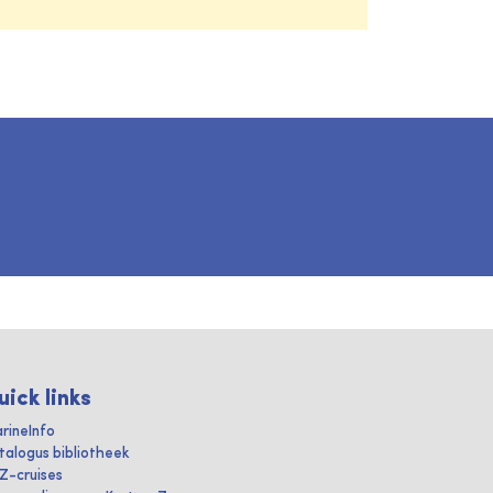
uick links
rineInfo
talogus bibliotheek
IZ-cruises