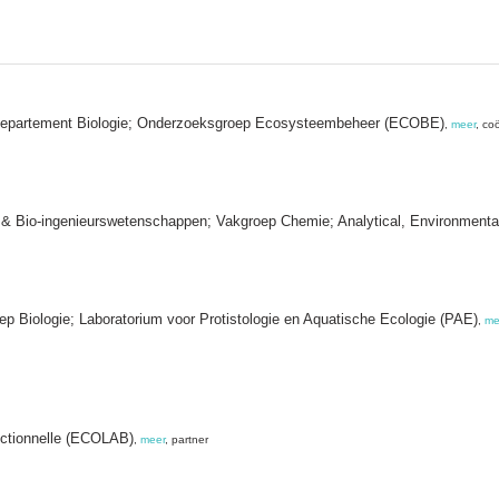
; Departement Biologie; Onderzoeksgroep Ecosysteembeheer (ECOBE)
,
meer
, co
en & Bio-ingenieurswetenschappen; Vakgroep Chemie; Analytical, Environmen
ep Biologie; Laboratorium voor Protistologie en Aquatische Ecologie (PAE)
,
me
onctionnelle (ECOLAB)
,
meer
, partner