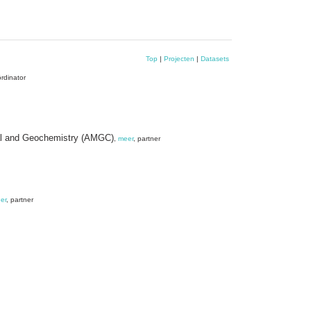
Top
|
Projecten
|
Datasets
ördinator
tal and Geochemistry (AMGC)
,
meer
, partner
er
, partner