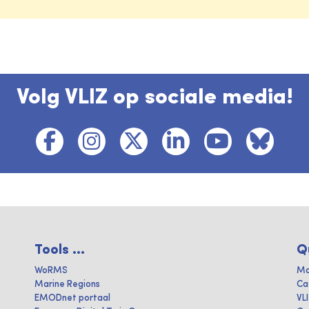
Volg VLIZ op sociale media!
Tools ...
Q
WoRMS
Ma
Marine Regions
Ca
EMODnet portaal
VL