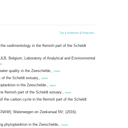
Top
|
Instituten
|
Projecten
e sedimentology in the flemish part of the Scheldt
, Belgium; Laboratory of Analytical and Environmental
er
ter quality in the Zeeschelde.,
meer
 of the Scheldt estuary.,
meer
plankton in the Zeeschelde.,
meer
e flemish part of the Scheldt estuary.,
meer
the carbon cycle in the flemish part of the Scheldt
O-KNAW); Waterwegen en Zeekanaal NV; (2016):
ng phytoplankton in the Zeeschelde.,
meer