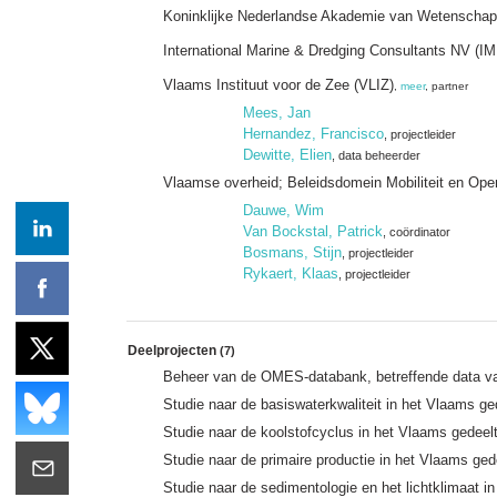
Koninklijke Nederlandse Akademie van Wetenschap
International Marine & Dredging Consultants NV (I
Vlaams Instituut voor de Zee (VLIZ)
,
meer
, partner
Mees, Jan
Hernandez, Francisco
, projectleider
Dewitte, Elien
, data beheerder
Vlaamse overheid; Beleidsdomein Mobiliteit en Op
Dauwe, Wim
Van Bockstal, Patrick
, coördinator
Bosmans, Stijn
, projectleider
Rykaert, Klaas
, projectleider
Deelprojecten
(7)
Beheer van de OMES-databank, betreffende data va
Studie naar de basiswaterkwaliteit in het Vlaams g
Studie naar de koolstofcyclus in het Vlaams gedee
Studie naar de primaire productie in het Vlaams ge
Studie naar de sedimentologie en het lichtklimaat 