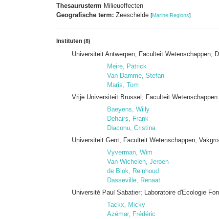
Thesaurusterm
Milieueffecten
Geografische term:
Zeeschelde
[
Marine Regions
]
Instituten
(8)
Universiteit Antwerpen; Faculteit Wetenschappen
Meire, Patrick
Van Damme, Stefan
Maris, Tom
Vrije Universiteit Brussel; Faculteit Wetenschapp
Baeyens, Willy
Dehairs, Frank
Diaconu, Cristina
Universiteit Gent; Faculteit Wetenschappen; Vakgro
Vyverman, Wim
Van Wichelen, Jeroen
de Blok, Reinhoud
Dasseville, Renaat
Université Paul Sabatier; Laboratoire d'Ecologie F
Tackx, Micky
Azémar, Frédéric