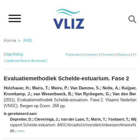
Overslaan
en
naar
de
Kruimelpad
Home
IMIS
inhoud
gaan
Data Policy
Publicaties
|
Instituten
|
Personen
|
Datasets
|
Proj
[ meld een fout in dit record ]
Evaluatiemethodiek Schelde-estuarium. Fase 2
Holzhauer, H.; Maris, T.; Meire, P.; Van Damme, S.; Nolte, A.; Kuijper, K
Kromkamp, J.; van Wesenbeeck, B.; Van Ryckegem, G.; Van den Bergh
(2011). Evaluatiemethodiek Schelde-estuarium. Fase 2. Vlaams Nederlan
(VNSC): Bergen op Zoom. 268 pp.
Is gerelateerd aan:
Depreiter, D.; Cleveringa, J.; van der Laan, T.; Maris, T.; Ysebaert, T.; Wijn
rapport Schelde-estuarium. IMDC/Arcadis/Universiteit Antwerpen/Imares/NIOZ: 
pp.,
meer