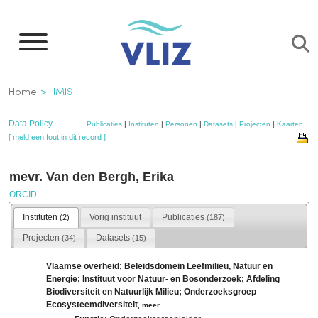
Overslaan
en
naar
de
Kruimelpad
Home
IMIS
inhoud
gaan
Data Policy
Publicaties
|
Instituten
|
Personen
|
Datasets
|
Projecten
|
Kaarten
[ meld een fout in dit record ]
mevr. Van den Bergh, Erika
ORCID
Instituten
Vorig instituut
Publicaties
(2)
(187)
Projecten
Datasets
(34)
(15)
Vlaamse overheid; Beleidsdomein Leefmilieu, Natuur en
Energie; Instituut voor Natuur- en Bosonderzoek; Afdeling
Biodiversiteit en Natuurlijk Milieu; Onderzoeksgroep
Ecosysteemdiversiteit
,
meer