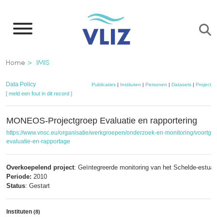
Overslaan
en
naar
de
Kruimelpad
Home
IMIS
inhoud
gaan
Data Policy
Publicaties
|
Instituten
|
Personen
|
Datasets
|
Projecten
[ meld een fout in dit record ]
MONEOS-Projectgroep Evaluatie en rapportering
https://www.vnsc.eu/organisatie/werkgroepen/onderzoek-en-monitoring/voortgan
evaluatie-en-rapportage
Overkoepelend project
: Geïntegreerde monitoring van het Schelde-estua
Periode:
2010
Status
: Gestart
Instituten
(8)