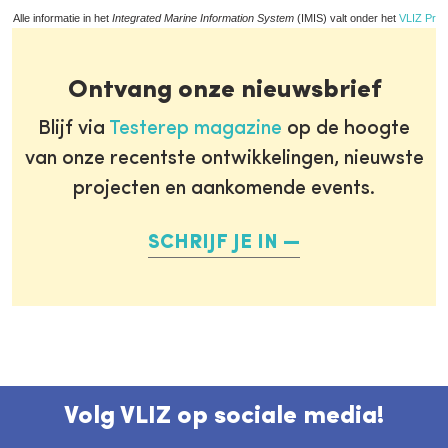
Alle informatie in het
Integrated Marine Information System
(IMIS) valt onder het
VLIZ Priv
Ontvang onze nieuwsbrief
Blijf via
Testerep magazine
op de hoogte
van onze recentste ontwikkelingen, nieuwste
projecten en aankomende events.
SCHRIJF JE IN
Volg VLIZ op sociale media!