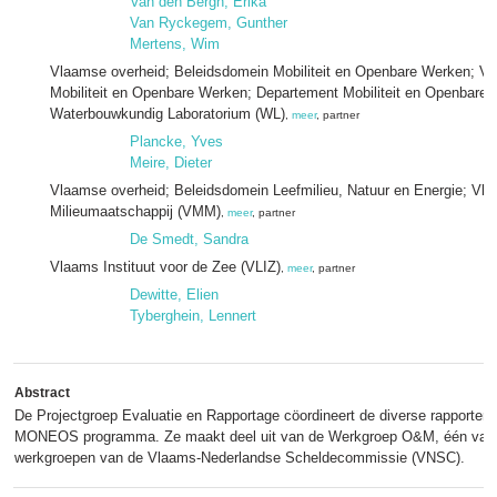
Van den Bergh, Erika
Van Ryckegem, Gunther
Mertens, Wim
Vlaamse overheid; Beleidsdomein Mobiliteit en Openbare Werken; Vl
Mobiliteit en Openbare Werken; Departement Mobiliteit en Openbare
Waterbouwkundig Laboratorium (WL)
,
meer
, partner
Plancke, Yves
Meire, Dieter
Vlaamse overheid; Beleidsdomein Leefmilieu, Natuur en Energie; Vl
Milieumaatschappij (VMM)
,
meer
, partner
De Smedt, Sandra
Vlaams Instituut voor de Zee (VLIZ)
,
meer
, partner
Dewitte, Elien
Tyberghein, Lennert
Abstract
De Projectgroep Evaluatie en Rapportage cöordineert de diverse rapporteri
MONEOS programma. Ze maakt deel uit van de Werkgroep O&M, één van
werkgroepen van de Vlaams-Nederlandse Scheldecommissie (VNSC).