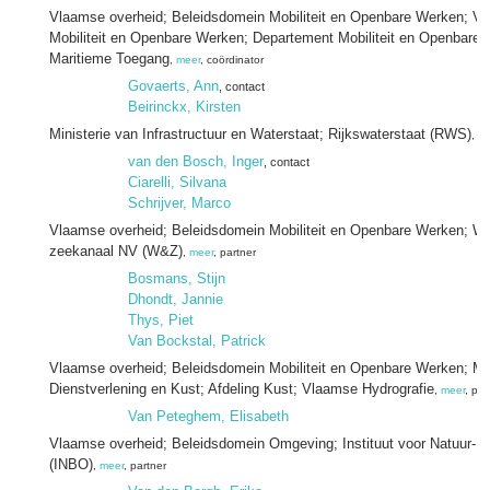
Vlaamse overheid; Beleidsdomein Mobiliteit en Openbare Werken; Vl
Mobiliteit en Openbare Werken; Departement Mobiliteit en Openbare 
Maritieme Toegang
,
meer
, coördinator
Govaerts, Ann
, contact
Beirinckx, Kirsten
Ministerie van Infrastructuur en Waterstaat; Rijkswaterstaat (RWS)
,
me
van den Bosch, Inger
, contact
Ciarelli, Silvana
Schrijver, Marco
Vlaamse overheid; Beleidsdomein Mobiliteit en Openbare Werken; W
zeekanaal NV (W&Z)
,
meer
, partner
Bosmans, Stijn
Dhondt, Jannie
Thys, Piet
Van Bockstal, Patrick
Vlaamse overheid; Beleidsdomein Mobiliteit en Openbare Werken; Ma
Dienstverlening en Kust; Afdeling Kust; Vlaamse Hydrografie
,
meer
, par
Van Peteghem, Elisabeth
Vlaamse overheid; Beleidsdomein Omgeving; Instituut voor Natuur- 
(INBO)
,
meer
, partner