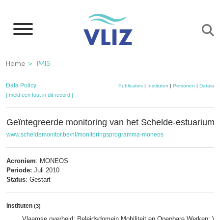
Overslaan
en
naar
de
Kruimelpad
Home
IMIS
inhoud
gaan
Data Policy
Publicaties
|
Instituten
|
Personen
|
Datasets
[ meld een fout in dit record ]
Geïntegreerde monitoring van het Schelde-estuarium
www.scheldemonitor.be/nl/monitoringsprogramma-moneos
Acroniem
: MONEOS
Periode:
Juli 2010
Status
: Gestart
Instituten
(3)
Vlaamse overheid; Beleidsdomein Mobiliteit en Openbare Werken; Vla