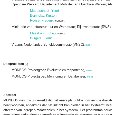
Openbare Werken; Departement Mobiliteit en Openbare Werken; Afde
Meersschaut, Youri
Beirinckx, Kirsten
Roose, Frederik
, contact
Ministerie van Infrastructuur en Waterstaat; Rijkswaterstaat (RWS)
,
m
Maaskant, John
, contact
Burgers, Gerrit
Vlaams-Nederlandse Scheldecommissie (VNSC)
,
meer
Deelprojecten
(2)
MONEOS-Projectgroep Evaluatie en rapportering,
meer
MONEOS-Projectgroep Monitoring en Databeheer,
meer
Abstract
MONEOS werd zo uitgewerkt dat het enerzijds voldoet om aan de doelstelli
beantwoorden, anderzijds dat het inzicht kan bieden in het systeemfuncti
effecten van ingrepen/maatregelen in het systeem. Het programma bouwt 
monitoringsactiviteiten en streeft naar integratie en afstemming over de g