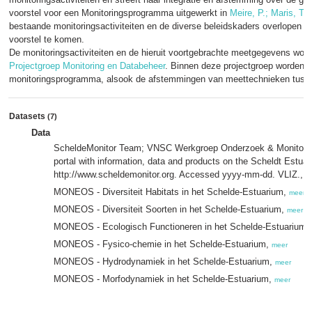
voorstel voor een Monitoringsprogramma uitgewerkt in
Meire, P.; Maris, T. 
bestaande monitoringsactiviteiten en de diverse beleidskaders overlopen om
voorstel te komen.
De monitoringsactiviteiten en de hieruit voortgebrachte meetgegevens wo
Projectgroep Monitoring en Databeheer
. Binnen deze projectgroep worden al
monitoringsprogramma, alsook de afstemmingen van meettechnieken tuss
Datasets
(7)
Data
ScheldeMonitor Team; VNSC Werkgroep Onderzoek & Monitoring
portal with information, data and products on the Scheldt Estuar
http://www.scheldemonitor.org. Accessed yyyy-mm-dd. VLIZ.,
m
MONEOS - Diversiteit Habitats in het Schelde-Estuarium,
meer
MONEOS - Diversiteit Soorten in het Schelde-Estuarium,
meer
MONEOS - Ecologisch Functioneren in het Schelde-Estuarium,
MONEOS - Fysico-chemie in het Schelde-Estuarium,
meer
MONEOS - Hydrodynamiek in het Schelde-Estuarium,
meer
MONEOS - Morfodynamiek in het Schelde-Estuarium,
meer