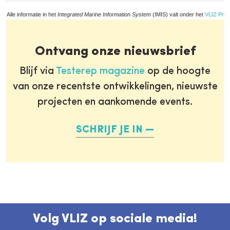
Alle informatie in het
Integrated Marine Information System
(IMIS) valt onder het
VLIZ Priv
Ontvang onze nieuwsbrief
Blijf via
Testerep magazine
op de hoogte
van onze recentste ontwikkelingen, nieuwste
projecten en aankomende events.
SCHRIJF JE IN
Volg VLIZ op sociale media!