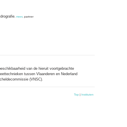
drografie
,
meer
, partner
eschikbaarheid van de hieruit voortgebrachte
eettechnieken tussen Vlaanderen en Nederland
Scheldecommissie (VNSC).
Top
|
Instituten