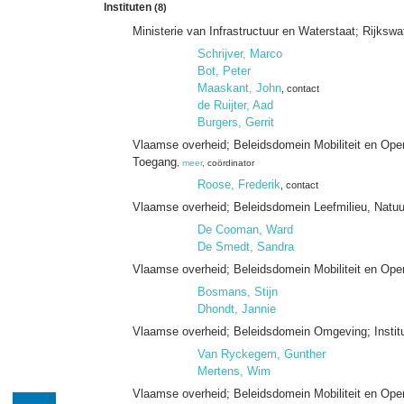
Instituten
(8)
Ministerie van Infrastructuur en Waterstaat; Rijksw
Schrijver, Marco
Bot, Peter
Maaskant, John
, contact
de Ruijter, Aad
Burgers, Gerrit
Vlaamse overheid; Beleidsdomein Mobiliteit en Ope
Toegang
,
meer
, coördinator
Roose, Frederik
, contact
Vlaamse overheid; Beleidsdomein Leefmilieu, Natu
De Cooman, Ward
De Smedt, Sandra
Vlaamse overheid; Beleidsdomein Mobiliteit en O
Bosmans, Stijn
Dhondt, Jannie
Vlaamse overheid; Beleidsdomein Omgeving; Instit
Van Ryckegem, Gunther
Mertens, Wim
Vlaamse overheid; Beleidsdomein Mobiliteit en Op