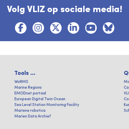
Volg VLIZ op sociale media!
Tools ...
Q
WoRMS
Ma
Marine Regions
Ca
EMODnet portaal
VL
European Digital Twin Ocean
Co
Sea Level Station Monitoring Facility
Ku
Mariene robotica
Sc
Marien Data Archief