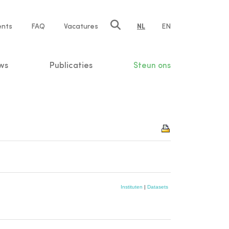
ents
FAQ
Vacatures
NL
EN
n
ws
Publicaties
Steun ons
Instituten
|
Datasets