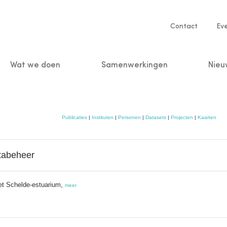
Service
Contact
Ev
navigatio
Wat we doen
Samenwerkingen
Nieu
n
Publicaties
|
Instituten
|
Personen
|
Datasets
|
Projecten
|
Kaarten
tabeheer
het Schelde-estuarium,
meer