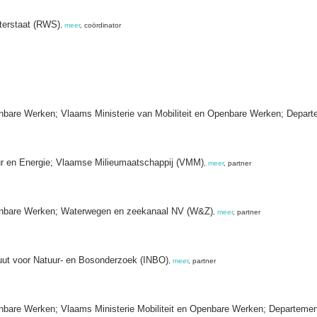
aterstaat (RWS)
,
meer
, coördinator
nbare Werken; Vlaams Ministerie van Mobiliteit en Openbare Werken; Departe
ur en Energie; Vlaamse Milieumaatschappij (VMM)
,
meer
, partner
penbare Werken; Waterwegen en zeekanaal NV (W&Z)
,
meer
, partner
uut voor Natuur- en Bosonderzoek (INBO)
,
meer
, partner
enbare Werken; Vlaams Ministerie Mobiliteit en Openbare Werken; Departeme