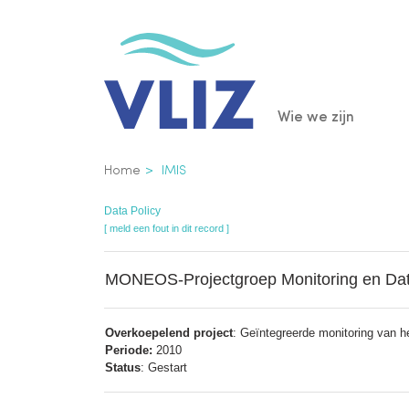
Overslaan
en
naar
de
Main
Wie we zijn
inhoud
gaan
navigatio
Kruimelpad
Home
IMIS
Data Policy
[ meld een fout in dit record ]
MONEOS-Projectgroep Monitoring en Da
Overkoepelend project
: Geïntegreerde monitoring van 
Periode:
2010
Status
: Gestart