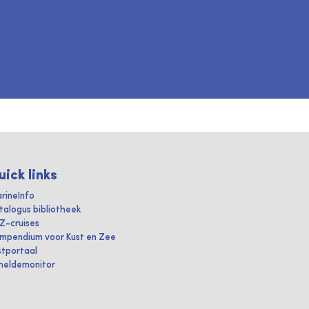
uick links
rineInfo
talogus bibliotheek
IZ-cruises
mpendium voor Kust en Zee
stportaal
heldemonitor