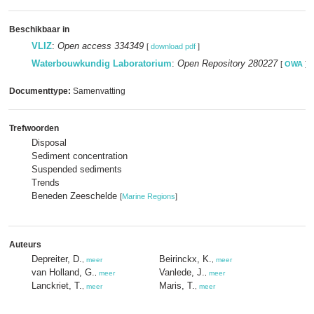
Beschikbaar in
VLIZ
:
Open access 334349
[
download pdf
]
Waterbouwkundig Laboratorium
:
Open Repository 280227
[
OWA
]
Documenttype:
Samenvatting
Trefwoorden
Disposal
Sediment concentration
Suspended sediments
Trends
Beneden Zeeschelde
[
Marine Regions
]
Auteurs
Depreiter, D.
Beirinckx, K.
,
meer
,
meer
van Holland, G.
Vanlede, J.
,
meer
,
meer
Lanckriet, T.
Maris, T.
,
meer
,
meer