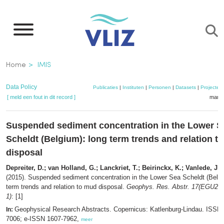
Overslaan
en
naar
de
Kruimelpad
Home
IMIS
inhoud
gaan
Data Policy
Publicaties
|
Instituten
|
Personen
|
Datasets
|
Projecten
[ meld een fout in dit record ]
mandj
Suspended sediment concentration in the Lower S
Scheldt (Belgium): long term trends and relation t
disposal
Depreiter, D.; van Holland, G.; Lanckriet, T.; Beirinckx, K.; Vanlede, J.; 
(2015). Suspended sediment concentration in the Lower Sea Scheldt (Belgi
term trends and relation to mud disposal.
Geophys. Res. Abstr. 17(EGU201
1)
: [1]
Geophysical Research Abstracts. Copernicus: Katlenburg-Lindau. ISSN
In:
7006; e-ISSN 1607-7962,
meer