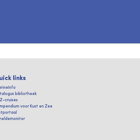
uick links
rineInfo
talogus bibliotheek
IZ-cruises
mpendium voor Kust en Zee
stportaal
heldemonitor