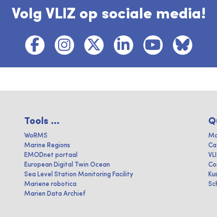
Volg VLIZ op sociale media!
Tools ...
Q
WoRMS
Ma
Marine Regions
Ca
EMODnet portaal
VL
European Digital Twin Ocean
Co
Sea Level Station Monitoring Facility
Ku
Mariene robotica
Sc
Marien Data Archief