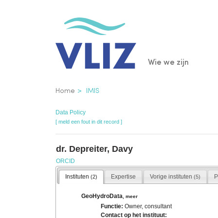
Overslaan
en
naar
de
Main
Wie we zijn
inhoud
gaan
navigatio
Kruimelpad
Home
IMIS
Data Policy
[ meld een fout in dit record ]
dr. Depreiter, Davy
ORCID
Instituten
Expertise
Vorige instituten
P
(2)
(5)
GeoHydroData
,
meer
Functie:
Owner, consultant
Contact op het instituut: