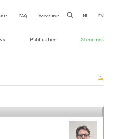
ents
FAQ
Vacatures
NL
EN
n
ws
Publicaties
Steun ons