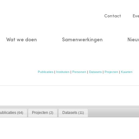
Service
Contact
Ev
navigatio
Wat we doen
Samenwerkingen
Nieu
n
Publicaties
|
Instituten
|
Personen
|
Datasets
|
Projecten
|
Kaarten
ublicaties
Projecten
Datasets
(64)
(2)
(11)