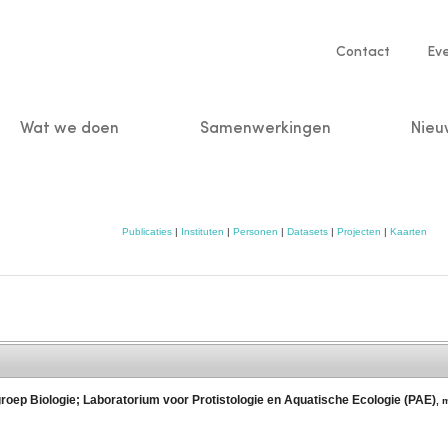
Service
Contact
Ev
navigatio
Wat we doen
Samenwerkingen
Nieu
n
Publicaties
|
Instituten
|
Personen
|
Datasets
|
Projecten
|
Kaarten
roep Biologie; Laboratorium voor Protistologie en Aquatische Ecologie (PAE)
,