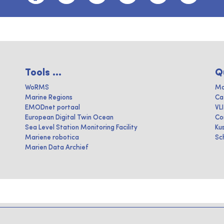
Tools ...
Q
WoRMS
Ma
Marine Regions
Ca
EMODnet portaal
VL
European Digital Twin Ocean
Co
Sea Level Station Monitoring Facility
Ku
Mariene robotica
Sc
Marien Data Archief