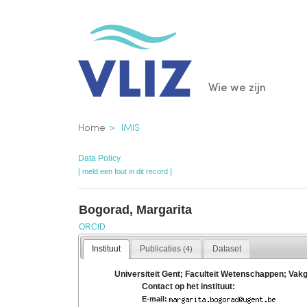
Overslaan
en
naar
de
Main
Wie we zijn
inhoud
gaan
navigatio
Kruimelpad
Home
IMIS
Data Policy
[ meld een fout in dit record ]
Bogorad, Margarita
ORCID
Instituut
Publicaties
Dataset
(4)
Universiteit Gent; Faculteit Wetenschappen; Vakg
Contact op het instituut:
E-mail: