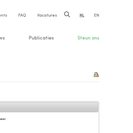
ents
FAQ
Vacatures
NL
EN
n
ws
Publicaties
Steun ons
meer