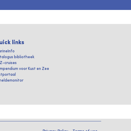
uick links
rineInfo
talogus bibliotheek
IZ-cruises
mpendium voor Kust en Zee
stportaal
heldemonitor