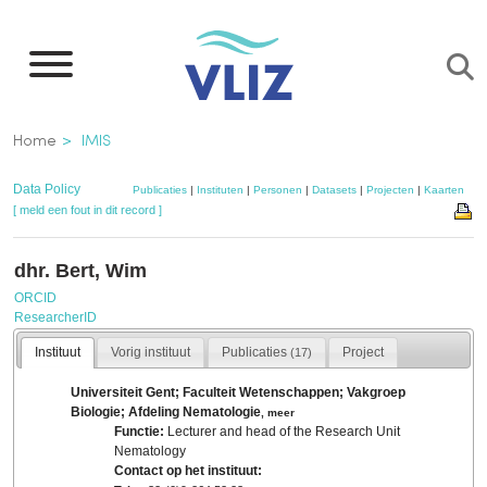
Overslaan
en
naar
de
Kruimelpad
Home
IMIS
inhoud
gaan
Data Policy
Publicaties
|
Instituten
|
Personen
|
Datasets
|
Projecten
|
Kaarten
[ meld een fout in dit record ]
dhr. Bert, Wim
ORCID
ResearcherID
Instituut
Vorig instituut
Publicaties
Project
(17)
Universiteit Gent; Faculteit Wetenschappen; Vakgroep
Biologie; Afdeling Nematologie
,
meer
Functie:
Lecturer and head of the Research Unit
Nematology
Contact op het instituut: