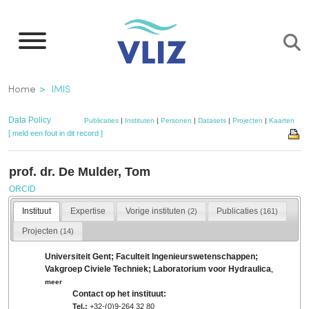
Overslaan
en
naar
de
Kruimelpad
Home
IMIS
inhoud
gaan
Data Policy
Publicaties
|
Instituten
|
Personen
|
Datasets
|
Projecten
|
Kaarten
[ meld een fout in dit record ]
prof. dr. De Mulder, Tom
ORCID
Instituut
Expertise
Vorige instituten
Publicaties
(2)
(161)
Projecten
(14)
Universiteit Gent; Faculteit Ingenieurswetenschappen;
Vakgroep Civiele Techniek; Laboratorium voor Hydraulica
,
meer
Contact op het instituut:
Tel.:
+32-(0)9-264 32 80