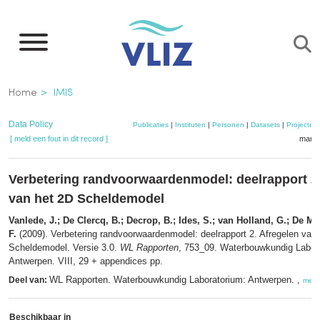
Overslaan
en
naar
de
Kruimelpad
Home
IMIS
inhoud
gaan
Data Policy
Publicaties
|
Instituten
|
Personen
|
Datasets
|
Projecten
[ meld een fout in dit record ]
mandj
Verbetering randvoorwaardenmodel: deelrapport 2.
van het 2D Scheldemodel
Vanlede, J.; De Clercq, B.; Decrop, B.; Ides, S.; van Holland, G.; De Mul
F.
(2009). Verbetering randvoorwaardenmodel: deelrapport 2. Afregelen van
Scheldemodel. Versie 3.0.
WL Rapporten
, 753_09. Waterbouwkundig Labor
Antwerpen. VIII, 29 + appendices pp.
WL Rapporten. Waterbouwkundig Laboratorium: Antwerpen. ,
Deel van:
meer
Beschikbaar in