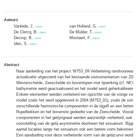
Auteurs
Vanlede, J.
van Holland, G.
,
meer
,
meer
De Clercq, B.
De Mulder, T.
,
meer
,
meer
Decrop, B.
Mostaert, F.
,
meer
,
meer
Ides, S.
,
meer
Abstract
Naar aanleiding van het project ‘M753_09 Verbetering randvoorwaar
actualisatie uitgevoerd van het bestaande instrumentarium van 2D 
Westerschelde, Zeeschelde en bovenlopen met tijwerking (cf. NEV
bathymetrie werd geactualiseerd en het model werd geherkalibreerd v
Enkele elementen werden verbeterd ten opzichte van de vorige ver
model zoals het werd opgeleverd in 2004 (M753_01), zoals de simul
verschillende harmonische componenten in de tijgolf en een betere d
Rupelbekken en het bovenste gedeelte van de Zeeschelde. Vooral 
componenten in het getijsignaal werden aanzienlijk verbeterd, wat lei
voorstelling van de getij-asymmetrie doorheen het estuarium. Bijgev
aantal locaties langs het estuarium ook een betere vorm bekomen v
Een aanduiding voor deze verbeterde vorm van de getijcurve wordt g