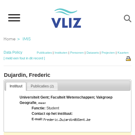
Overslaan
en
naar
de
Kruimelpad
Home
IMIS
inhoud
gaan
Data Policy
Publicaties
|
Instituten
|
Personen
|
Datasets
|
Projecten
|
Kaarten
[ meld een fout in dit record ]
Dujardin, Frederic
Instituut
Publicaties
(2)
Universiteit Gent; Faculteit Wetenschappen; Vakgroep
Geografie
,
meer
Functie:
Student
Contact op het instituut:
E-mail: