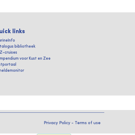
uick links
rineInfo
talogus bibliotheek
IZ-cruises
mpendium voor Kust en Zee
stportaal
heldemonitor
Privacy Policy
-
Terms of use