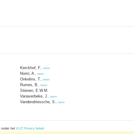
Kerckhof, F.
,
meer
Norro, A.
,
meer
Onkelinx, T.
,
meer
Rumes, B.
,
meer
Stienen, E.W.M.
Vanaverbeke, J.
,
meer
Vandendriessche, S.
,
meer
t onder het
VLIZ Privacy beleid