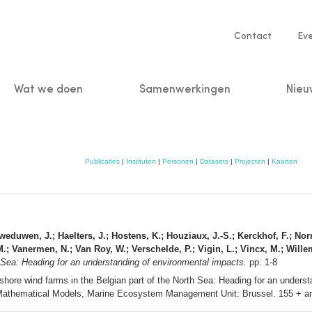
Service
Contact
Ev
navigatio
Wat we doen
Samenwerkingen
Nieu
n
Publicaties
|
Instituten
|
Personen
|
Datasets
|
Projecten
|
Kaarten
weduwen, J.; Haelters, J.; Hostens, K.; Houziaux, J.-S.; Kerckhof, F.; Nor
; Vanermen, N.; Van Roy, W.; Verschelde, P.; Vigin, L.; Vincx, M.; Wille
h Sea: Heading for an understanding of environmental impacts.
pp. 1-8
shore wind farms in the Belgian part of the North Sea: Heading for an underst
 Mathematical Models, Marine Ecosystem Management Unit: Brussel. 155 + a