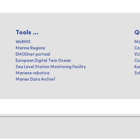
Tools ...
Q
WoRMS
Ma
Marine Regions
Ca
EMODnet portaal
VL
European Digital Twin Ocean
Co
Sea Level Station Monitoring Facility
Ku
Mariene robotica
Sc
Marien Data Archief