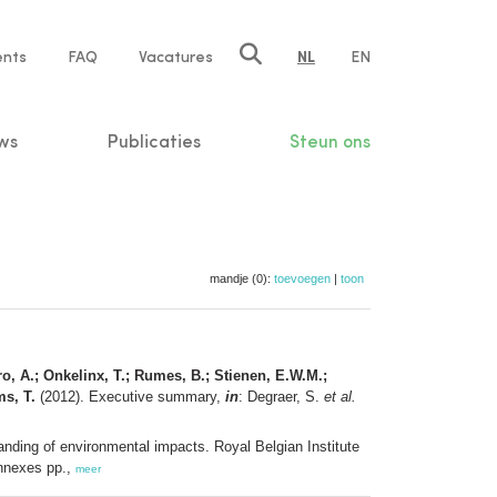
ents
FAQ
Vacatures
NL
EN
n
ws
Publicaties
Steun ons
mandje (0):
toevoegen
|
toon
ro, A.; Onkelinx, T.; Rumes, B.; Stienen, E.W.M.;
ms, T.
(2012). Executive summary,
in
: Degraer, S.
et al.
anding of environmental impacts. Royal Belgian Institute
nnexes pp.,
meer