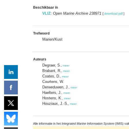
Beschikbaar in
VLIZ
:
Open Marine Archive 238971
[
download pdf
]
Trefwoord
Marien/Kust
Auteurs
Degraer, S.
,
meer
Brabant, R.
,
meer
Coates, D.
,
meer
Courtens, W.
Derweduwen, J.
,
meer
Haelters, J.
,
meer
Hostens, K.
,
meer
Houziaux, J.-S.
,
meer
Alle informatie in het
Integrated Marine Information System
(IMIS) val