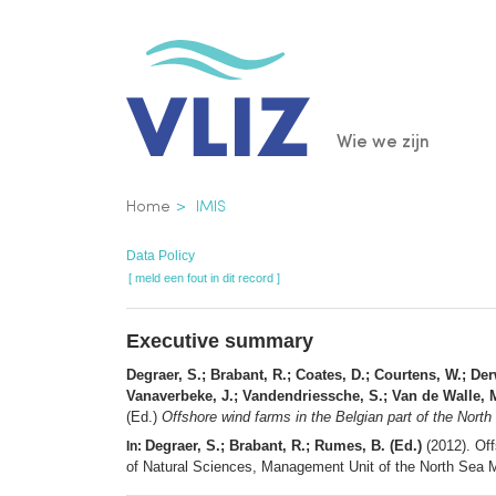
Overslaan
en
naar
de
Main
Wie we zijn
inhoud
gaan
navigatio
Kruimelpad
Home
IMIS
Data Policy
[ meld een fout in dit record ]
Executive summary
Degraer, S.; Brabant, R.; Coates, D.; Courtens, W.; Der
Vanaverbeke, J.; Vandendriessche, S.; Van de Walle, M.
(Ed.)
Offshore wind farms in the Belgian part of the Nort
Degraer, S.; Brabant, R.; Rumes, B. (Ed.)
(2012). Off
In:
of Natural Sciences, Management Unit of the North Sea