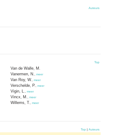
Auteurs
Top
Van de Walle, M.
Vanermen, N.
,
meer
Van Roy, W.
,
meer
Verschelde, P.
,
meer
Vigin, L.
,
meer
Vincx, M.
,
meer
Willems, T.
,
meer
Top
|
Auteurs