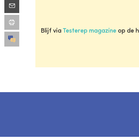
Blijf via
Testerep magazine
op de h