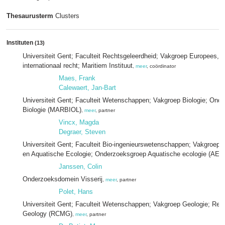
Thesaurusterm
Clusters
Instituten
(13)
Universiteit Gent; Faculteit Rechtsgeleerdheid; Vakgroep Europees, p
internationaal recht; Maritiem Instituut
,
meer
, coördinator
Maes, Frank
Calewaert, Jan-Bart
Universiteit Gent; Faculteit Wetenschappen; Vakgroep Biologie; Ond
Biologie (MARBIOL)
,
meer
, partner
Vincx, Magda
Degraer, Steven
Universiteit Gent; Faculteit Bio-ingenieurswetenschappen; Vakgroep
en Aquatische Ecologie; Onderzoeksgroep Aquatische ecologie (AEC
Janssen, Colin
Onderzoeksdomein Visserij
,
meer
, partner
Polet, Hans
Universiteit Gent; Faculteit Wetenschappen; Vakgroep Geologie; Ren
Geology (RCMG)
,
meer
, partner