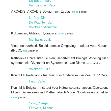
De Batist, Marc
Van Lancker, Vera
ARCADIS; ARCADIS Belgium nv; Ecolas
,
meer
, partner
Le Roy, Dirk
De Wachter, Bart
Volckaert, Annemie
KU Leuven; Afdeling Hydraulica
,
meer
, partner
Monbaliu, Jaak
Vlaamse overheid; Beleidsdomein Omgeving; Instituut voor Natuur- 
(INBO)
,
meer
, partner
Katholieke Universiteit Leuven; Departement Biologie; Afdeling Dieren
systematiek; Diversiteit en Systematiek van Dieren
,
meer
, partner
Volckaert, Filip
Koninklijk Nederlands Instituut voor Onderzoek der Zee; NIOZ Yerse
Heip, Carlo
Koninklijk Belgisch Instituut voor Natuurwetenschappen; Operationele 
Milieu; Beheerseenheid Mathematisch Model Noordzee en Schelde-e
meer
, partner
Scory, Serge
Fettweis, Michael