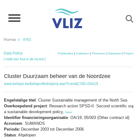
Overslaan
en
naar
de
Kruimelpad
Home
IMIS
inhoud
gaan
Data Policy
Publicaties
|
Instituten
|
Personen
|
Datasets
|
Projecten
[ meld een fout in dit record ]
Cluster Duurzaam beheer van de Noordzee
www.belspo.be/belspo/fedra/proj.asp?l=en&COD=OA/19
Engelstalige titel
: Cluster Sustainable management of the North Sea
Overkoepelend project
: Research action SPSD-II: Second scientific suppo
a sustainable development policy,
meer
Identifier financieringsorganisatie
: OA/19; 05/003 (Other contract id)
Acroniem
: SUMANOS
Periode:
December 2003 tot December 2006
Status
: Afgelopen