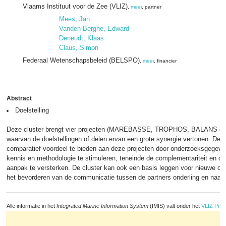
Vlaams Instituut voor de Zee (VLIZ)
,
meer
, partner
Mees, Jan
Vanden Berghe, Edward
Deneudt, Klaas
Claus, Simon
Federaal Wetenschapsbeleid (BELSPO)
,
meer
, financier
Abstract
Doelstelling
Deze cluster brengt vier projecten (MAREBASSE, TROPHOS, BALANS 
waarvan de doelstellingen of delen ervan een grote synergie vertonen. De 
comparatief voordeel te bieden aan deze projecten door onderzoeksgegeven
kennis en methodologie te stimuleren, teneinde de complementariteit en de m
aanpak te versterken. De cluster kan ook een basis leggen voor nieuwe o
het bevorderen van de communicatie tussen de partners onderling en naar h
Alle informatie in het
Integrated Marine Information System
(IMIS) valt onder het
VLIZ Priv