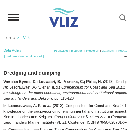
Overslaan
en
naar
de
Kruimelpad
Home
IMIS
inhoud
gaan
Data Policy
Publicaties
|
Instituten
|
Personen
|
Datasets
|
Projecten
[ meld een fout in dit record ]
mandj
Dredging and dumping
Van den Eynde, D.; Lauwaert, B.; Martens, C.; Pirlet, H.
(2013). Dredgin
in
: Lescrauwaet, A.-K.
et al.
(Ed.)
Compendium for Coast and Sea 2013: int
knowledge on the socio-economic, environmental and institutional aspects 
Sea in Flanders and Belgium.
pp. 113-120
Lescrauwaet, A.-K.
et al.
(2013). Compendium for Coast and Sea 2013: 
In:
knowledge on the socio-economic, environmental and institutional aspects 
Sea in Flanders and Belgium.
Compendium voor Kust en Zee = Compendiu
Sea
. Flanders Marine Institute (VLIZ): Oostende. ISBN 978-90-820731-6-4.
Compendium voor Kust en Zee = Compendium for Coast and Sea. Vlaams