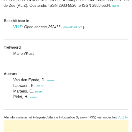
In:
de Zee (VLIZ): Oostende. ISSN 2983-5526; e-ISSN 2983-5534,
meer
Beschikbaar in
VLIZ
:
Open access 252433
[
download pdf
]
Trefwoord
Marien/Kust
Auteurs
Van den Eynde, D.
,
meer
Lauwaert, B.
,
meer
Martens, C.
,
meer
Pirlet, H.
,
meer
Alle informatie in het
Integrated Marine Information System
(IMIS) valt onder het
VLIZ Priv