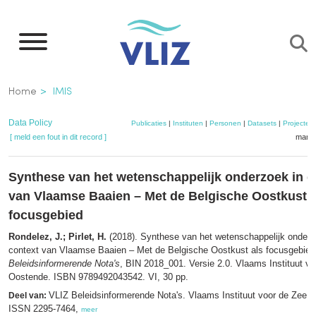
Overslaan
en
naar
de
Kruimelpad
Home
IMIS
inhoud
gaan
Data Policy
Publicaties
|
Instituten
|
Personen
|
Datasets
|
Projecten
[ meld een fout in dit record ]
mandj
Synthese van het wetenschappelijk onderzoek in d
van Vlaamse Baaien – Met de Belgische Oostkust a
focusgebied
Rondelez, J.; Pirlet, H.
(2018). Synthese van het wetenschappelijk onderz
context van Vlaamse Baaien – Met de Belgische Oostkust als focusgebie
Beleidsinformerende Nota's
, BIN 2018_001. Versie 2.0. Vlaams Instituut vo
Oostende. ISBN 9789492043542. VI, 30 pp.
VLIZ Beleidsinformerende Nota's. Vlaams Instituut voor de Zee (
Deel van:
ISSN 2295-7464,
meer