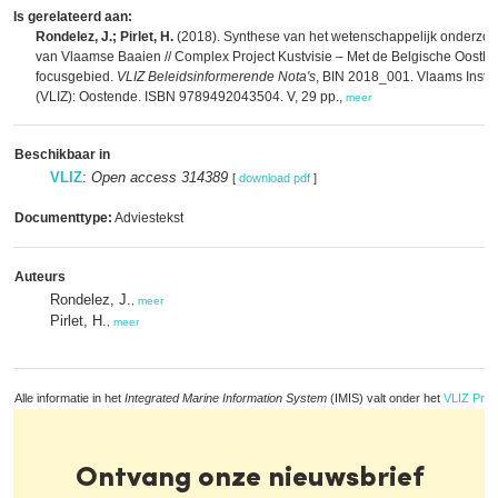
Is gerelateerd aan:
Rondelez, J.; Pirlet, H.
(2018). Synthese van het wetenschappelijk onderzoek
van Vlaamse Baaien // Complex Project Kustvisie – Met de Belgische Oostkus
focusgebied.
VLIZ Beleidsinformerende Nota's
, BIN 2018_001. Vlaams Instit
(VLIZ): Oostende. ISBN 9789492043504. V, 29 pp.,
meer
Beschikbaar in
VLIZ
:
Open access 314389
[
download pdf
]
Documenttype:
Adviestekst
Auteurs
Rondelez, J.
,
meer
Pirlet, H.
,
meer
Alle informatie in het
Integrated Marine Information System
(IMIS) valt onder het
VLIZ Priv
Ontvang onze nieuwsbrief