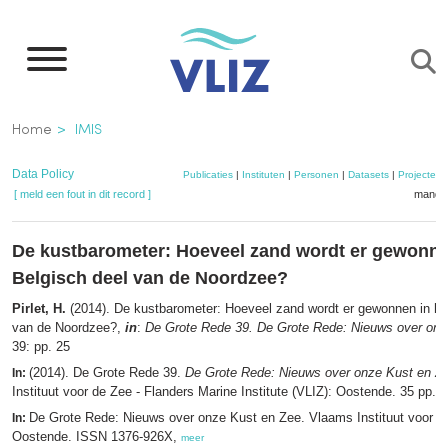
Overslaan
en
naar
de
Kruimelpad
Home
IMIS
inhoud
gaan
Data Policy
Publicaties
|
Instituten
|
Personen
|
Datasets
|
Projecten
[ meld een fout in dit record ]
mandje
De kustbarometer: Hoeveel zand wordt er gewonne
Belgisch deel van de Noordzee?
Pirlet, H.
(2014). De kustbarometer: Hoeveel zand wordt er gewonnen in he
van de Noordzee?,
in
:
De Grote Rede 39. De Grote Rede: Nieuws over onz
39: pp. 25
(2014). De Grote Rede 39.
De Grote Rede: Nieuws over onze Kust en Z
In:
Instituut voor de Zee - Flanders Marine Institute (VLIZ): Oostende. 35 pp.,
De Grote Rede: Nieuws over onze Kust en Zee. Vlaams Instituut voor d
In:
Oostende. ISSN 1376-926X,
meer