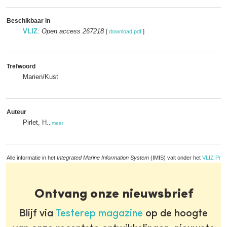
Beschikbaar in
VLIZ
:
Open access 267218
[
download pdf
]
Trefwoord
Marien/Kust
Auteur
Pirlet, H.
,
meer
Alle informatie in het
Integrated Marine Information System
(IMIS) valt onder het
VLIZ Priv
Ontvang onze nieuwsbrief
Blijf via
Testerep magazine
op de hoogte