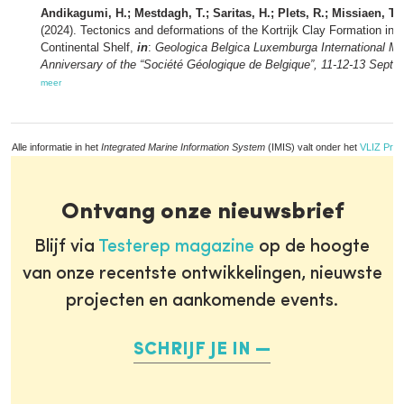
Andikagumi, H.; Mestdagh, T.; Saritas, H.; Plets, R.; Missiaen, T.; D
(2024). Tectonics and deformations of the Kortrijk Clay Formation in 
Continental Shelf,
in
:
Geologica Belgica Luxemburga International Mee
Anniversary of the “Société Géologique de Belgique”, 11-12-13 Septe
meer
Alle informatie in het
Integrated Marine Information System
(IMIS) valt onder het
VLIZ Priv
Ontvang onze nieuwsbrief
Blijf via
Testerep magazine
op de hoogte
van onze recentste ontwikkelingen, nieuwste
projecten en aankomende events.
SCHRIJF JE IN