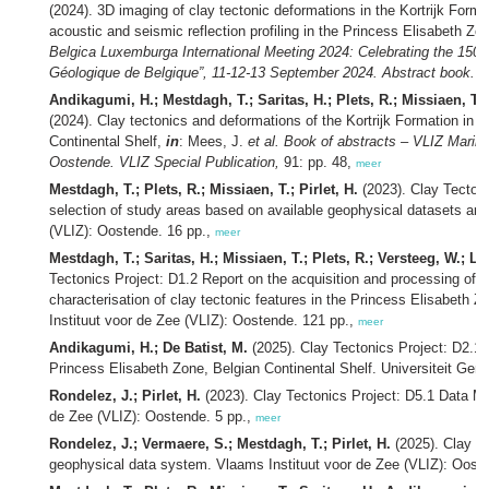
(2024). 3D imaging of clay tectonic deformations in the Kortrijk Format
acoustic and seismic reflection profiling in the Princess Elisabeth Z
Belgica Luxemburga International Meeting 2024: Celebrating the 150th
Géologique de Belgique”, 11-12-13 September 2024. Abstract book.
p
Andikagumi, H.; Mestdagh, T.; Saritas, H.; Plets, R.; Missiaen, T.; D
(2024). Clay tectonics and deformations of the Kortrijk Formation in 
Continental Shelf,
in
: Mees, J.
et al.
Book of abstracts – VLIZ Marin
Oostende. VLIZ Special Publication,
91: pp. 48,
meer
Mestdagh, T.; Plets, R.; Missiaen, T.; Pirlet, H.
(2023). Clay Tectoni
selection of study areas based on available geophysical datasets and 
(VLIZ): Oostende. 16 pp.,
meer
Mestdagh, T.; Saritas, H.; Missiaen, T.; Plets, R.; Versteeg, W.; La
Tectonics Project: D1.2 Report on the acquisition and processing of g
characterisation of clay tectonic features in the Princess Elisabeth 
Instituut voor de Zee (VLIZ): Oostende. 121 pp.,
meer
Andikagumi, H.; De Batist, M.
(2025). Clay Tectonics Project: D2.1 F
Princess Elisabeth Zone, Belgian Continental Shelf. Universiteit Gent
Rondelez, J.; Pirlet, H.
(2023). Clay Tectonics Project: D5.1 Data M
de Zee (VLIZ): Oostende. 5 pp.,
meer
Rondelez, J.; Vermaere, S.; Mestdagh, T.; Pirlet, H.
(2025). Clay Te
geophysical data system. Vlaams Instituut voor de Zee (VLIZ): Oost