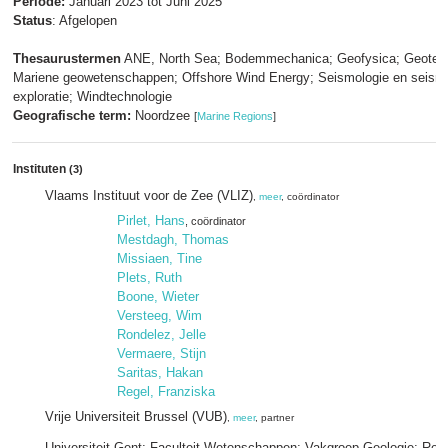
Periode:
Januari 2023 tot Juni 2025
Status
: Afgelopen
Thesaurustermen
ANE, North Sea; Bodemmechanica; Geofysica; Geotec
Mariene geowetenschappen; Offshore Wind Energy; Seismologie en seism
exploratie; Windtechnologie
Geografische term:
Noordzee
[
Marine Regions
]
Instituten
(3)
Vlaams Instituut voor de Zee (VLIZ)
,
meer
, coördinator
Pirlet, Hans
, coördinator
Mestdagh, Thomas
Missiaen, Tine
Plets, Ruth
Boone, Wieter
Versteeg, Wim
Rondelez, Jelle
Vermaere, Stijn
Saritas, Hakan
Regel, Franziska
Vrije Universiteit Brussel (VUB)
,
meer
, partner
Universiteit Gent; Faculteit Wetenschappen; Vakgroep Geologie; Re