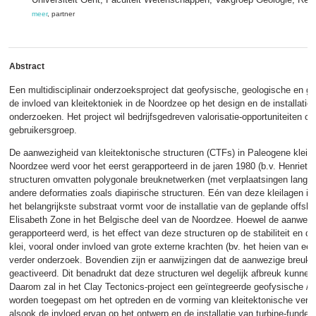
meer
, partner
Abstract
Een multidisciplinair onderzoeksproject dat geofysische, geologische en
de invloed van kleitektoniek in de Noordzee op het design en de installatie
onderzoeken. Het project wil bedrijfsgedreven valorisatie-opportuniteiten
gebruikersgroep.
De aanwezigheid van kleitektonische structuren (CTFs) in Paleogene kleila
Noordzee werd voor het eerst gerapporteerd in de jaren 1980 (b.v. Henriet et
structuren omvatten polygonale breuknetwerken (met verplaatsingen langsh
andere deformaties zoals diapirische structuren. Eén van deze kleilagen i
het belangrijkste substraat vormt voor de installatie van de geplande offs
Elisabeth Zone in het Belgische deel van de Noordzee. Hoewel de aanwezi
gerapporteerd werd, is het effect van deze structuren op de stabiliteit en
klei, vooral onder invloed van grote externe krachten (bv. het heien van ee
verder onderzoek. Bovendien zijn er aanwijzingen dat de aanwezige breuk
geactiveerd. Dit benadrukt dat deze structuren wel degelijk afbreuk kunnen d
Daarom zal in het Clay Tectonics-project een geïntegreerde geofysische / 
worden toegepast om het optreden en de vorming van kleitektonische vervor
alsook de invloed ervan op het ontwerp en de installatie van turbine-funder