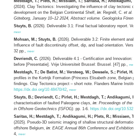
Mestdagh, T.; Plets, R.; Missiaen, T.; Saritasa, H.; Andikagumi, H.;
(2024). Clay Tectonics: Investigating the influence of clay tectonic d
development on the Belgian Continental Shelf,
in
: Regnéll, C.
et al.
3
Göteborg, January 10–12 2024, Abstract volume. Geologiska Förening
Stuyts, B.
(2026). Deliverable 3.1: Final factual laboratory report. Ver
meer
Mohsan, M.; Stuyts, B.
(2026). Deliverable 3.2: Finite element analy
Influence of fault discontinuity offset, dip, and load orientation. Versie
32 pp.,
meer
Devriendt, C.
(2026). Deliverable 4.1 - Certification and Innovation:
before [Presentatie]. Vrije Universiteit Brussel: Brussel. [47] pp.,
meer
Mestdagh, T.; De Batist, M.; Versteeg, W.; Dewaele, S.; Pirlet, H.
(2
profiles in the Kortrijk Formation (Princess Elisabeth zone, Belgian pa
findings. Clay Tectonics project – short note. Flanders Marine Institu
https://dx.doi.org/10.48470/42
,
meer
Stuyts, B.; Devriendt, C.; Pirlet, H.; Mestdagh, T.; Andikagumi, H.
characterisation of faulted Paleogene clays,
in
:
Proceedings of the 5
in Offshore Geotechnics (ISFOG).
pp. 1-6.
https://dx.doi.org/10.53
Saritas, H.; Mestdagh, T.; Andikagumi, H.; Plets, R.; Missiaen, T.; D
(2025). Pseudo-3D seismic imaging of shallow structural deformation
offshore Belgium,
in
:
EAGE Annual 86th Conference and Exhibition, 
4,
meer