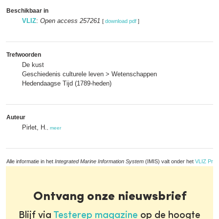
Beschikbaar in
VLIZ
:
Open access 257261
[
download pdf
]
Trefwoorden
De kust
Geschiedenis culturele leven > Wetenschappen
Hedendaagse Tijd (1789-heden)
Auteur
Pirlet, H.
,
meer
Alle informatie in het
Integrated Marine Information System
(IMIS) valt onder het
VLIZ Priv
Ontvang onze nieuwsbrief
Blijf via
Testerep magazine
op de hoogte