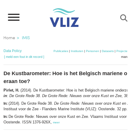
Overslaan
en
naar
de
Kruimelpad
Home
IMIS
inhoud
gaan
Data Policy
Publicaties
|
Instituten
|
Personen
|
Datasets
|
Projecten
[ meld een fout in dit record ]
mandje
De Kustbarometer: Hoe is het Belgisch mariene o
eraan toe?
Pirlet, H.
(2014). De Kustbarometer: Hoe is het Belgisch mariene onderzoe
in
:
De Grote Rede 38. De Grote Rede: Nieuws over onze Kust en Zee,
38: 
(2014). De Grote Rede 38.
De Grote Rede: Nieuws over onze Kust en Z
In:
Instituut voor de Zee - Flanders Marine Institute (VLIZ): Oostende. 32 pp.,
De Grote Rede: Nieuws over onze Kust en Zee. Vlaams Instituut voor d
In:
Oostende. ISSN 1376-926X,
meer