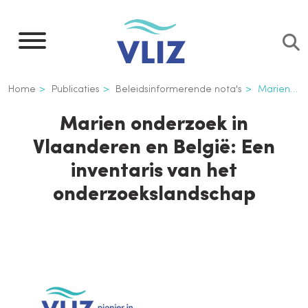
Overslaan
en
naar
de
Kruimelpad
Home
Publicaties
Beleidsinformerende nota's
Marien onderzoek in Vlaanderen en België: Een inventaris van het onderzoekslandschap
inhoud
gaan
Marien onderzoek in
Vlaanderen en België: Een
inventaris van het
onderzoekslandschap