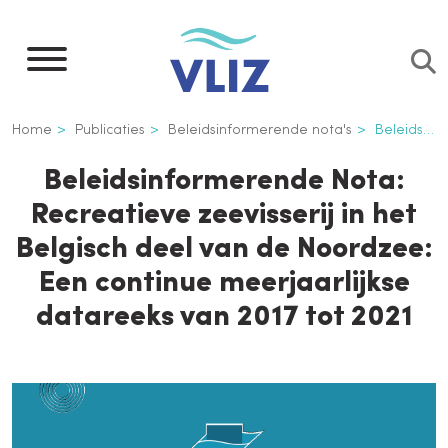
Overslaan
en
naar
de
Kruimelpad
Home
Publicaties
Beleidsinformerende nota's
Beleidsinformerende Nota: Recreatieve zeevisserij in het Belgisch deel van de Noordzee: Een continue meerjaarlijkse datareeks van 2017 tot 2021
inhoud
gaan
Beleidsinformerende Nota:
Recreatieve zeevisserij in het
Belgisch deel van de Noordzee:
Een continue meerjaarlijkse
datareeks van 2017 tot 2021