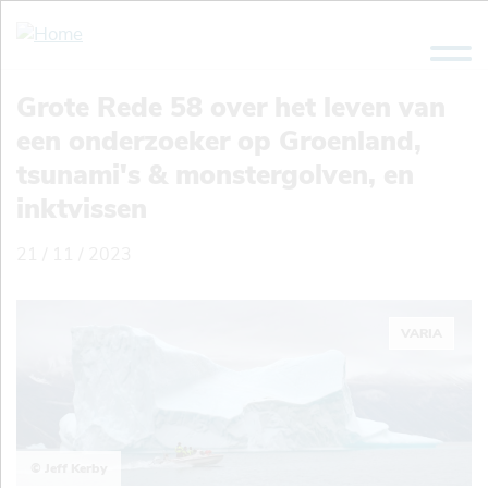
Overslaan
en
naar
de
Grote Rede 58 over het leven van
inhoud
een onderzoeker op Groenland,
gaan
tsunami's & monstergolven, en
inktvissen
21 / 11 / 2023
VARIA
© Jeff Kerby