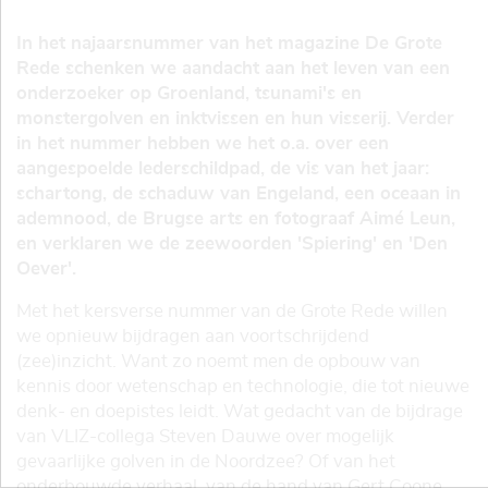
In het najaarsnummer van het magazine De Grote
Rede schenken we aandacht aan het leven van een
onderzoeker op Groenland, tsunami's en
monstergolven en inktvissen en hun visserij. Verder
in het nummer hebben we het o.a. over een
aangespoelde lederschildpad, de vis van het jaar:
schartong, de schaduw van Engeland, een oceaan in
ademnood, de Brugse arts en fotograaf Aimé Leun,
en verklaren we de zeewoorden 'Spiering' en 'Den
Oever'.
Met het kersverse nummer van de Grote Rede willen
we opnieuw bijdragen aan voortschrijdend
(zee)inzicht. Want zo noemt men de opbouw van
kennis door wetenschap en technologie, die tot nieuwe
denk- en doepistes leidt. Wat gedacht van de bijdrage
van VLIZ-collega Steven Dauwe over mogelijk
gevaarlijke golven in de Noordzee? Of van het
onderbouwde verhaal, van de hand van Gert Coone