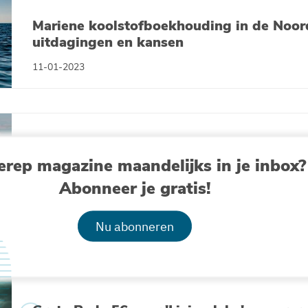
Mariene koolstofboekhouding in de Noor
uitdagingen en kansen
11-01-2023
erep magazine maandelijks in je inbox?
Verdronken Oostende in podcast Universi
Vlaanderen
Abonneer je gratis!
04-01-2023
Nu abonneren