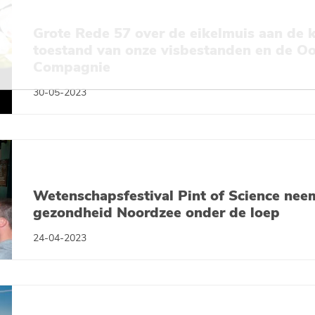
Grote Rede 57 over de eikelmuis aan de k
toestand van onze visbestanden en de O
Compagnie
30-05-2023
Wetenschapsfestival Pint of Science nee
gezondheid Noordzee onder de loep
24-04-2023