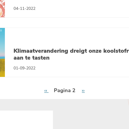
04-11-2022
Klimaatverandering dreigt onze koolstofr
aan te tasten
01-09-2022
Vorige
‹‹
Pagina 2
Volgende
››
pagina
pagina