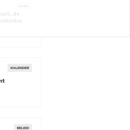
VARIA
ust, de
ostendse
KALENDER
mt
BELEID