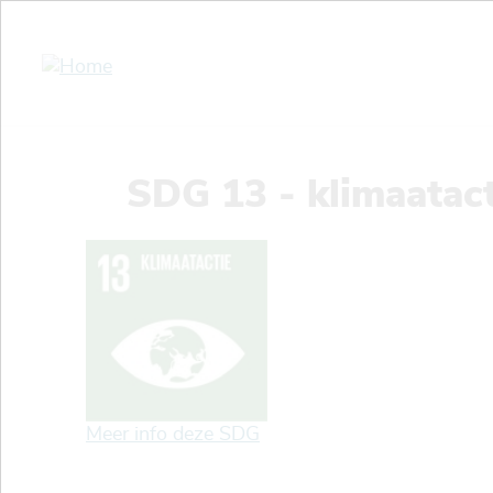
Overslaan
en
naar
de
inhoud
gaan
SDG 13 - klimaatact
Meer info deze SDG