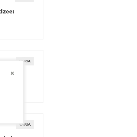
dzee:
VARIA
teit van
VARIA