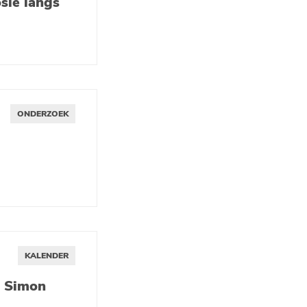
osie langs
ONDERZOEK
KALENDER
e Simon