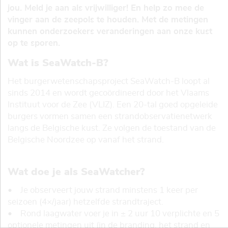
jou. Meld je aan als vrijwilliger! En help zo mee de
vinger aan de zeepols te houden. Met de metingen
kunnen onderzoekers veranderingen aan onze kust
op te sporen.
Wat is SeaWatch-B?
Het burgerwetenschapsproject SeaWatch-B loopt al
sinds 2014 en wordt gecoördineerd door het Vlaams
Instituut voor de Zee (VLIZ). Een 20-tal goed opgeleide
burgers vormen samen een strandobservatienetwerk
langs de Belgische kust. Ze volgen de toestand van de
Belgische Noordzee op vanaf het strand.
Wat doe je als SeaWatcher?
• Je observeert jouw strand minstens 1 keer per
seizoen (4×/jaar) hetzelfde strandtraject.
• Rond laagwater voer je in ± 2 uur 10 verplichte en 5
optionele metingen uit (in de branding, het strand en