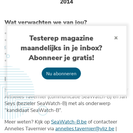
2014
Wat verwachten we van jou?
• Vrijwillig engagement (geen vergoeding)
Testerep magazine
• Secuur en nauwkeurig het aangeleerde
protocol
maandelijks in je inbox?
opvolgen en data aanleveren
• Enthousiasme en lange-termijnbetrokkenheid
Abonneer je gratis!
• Je meet altijd in duo (met een zelfgekozen partner)
Nu abonneren
Interesse?
Stuur uiterlijk tegen 3 oktober jouw motivatie door naar
Annelies Tavernier (communicatie SeaWatch-B) en Jan
Seys (bezieler SeaWatch-B) met als onderwerp
“kandidaat SeaWatch-B”.
Meer weten? Kijk op
SeaWatch-B.be
of contacteer
Annelies Tavernier via
annelies.tavernier@vliz.be
|