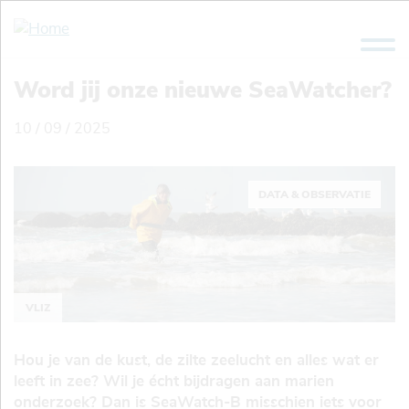
Overslaan
en
naar
de
Word jij onze nieuwe SeaWatcher?
inhoud
gaan
10 / 09 / 2025
DATA & OBSERVATIE
VLIZ
Hou je van de kust, de zilte zeelucht en alles wat er
leeft in zee? Wil je écht bijdragen aan marien
onderzoek? Dan is SeaWatch-B misschien iets voor