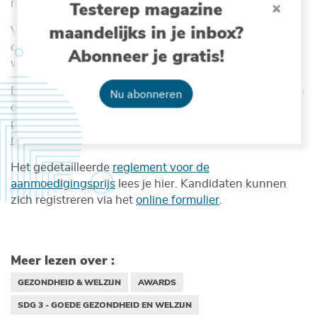
menselijke activiteiten op zee zoals aquacultuur.
Testerep magazine
maandelijks in je inbox?
Voorstellen voor de call voor de Dr. Edouard Delcroix
onderzoeksbeurs 2026 en de aanmoedigingsprijs
Abonneer je gratis!
worden ingediend op 19 januari 2026 ten laatste.
De gedetailleerde modaliteiten om aanspraak te maken
Nu abonneren
op de onderzoeksbeurs zijn te lezen in de
call for
proposals
. Kandidaturen worden ingediend via het
registratieformulier
.
Het gedetailleerde
reglement voor de
aanmoedigingsprijs
lees je hier. Kandidaten kunnen
zich registreren via het
online formulier
.
Meer lezen over :
GEZONDHEID & WELZIJN
AWARDS
SDG 3 - GOEDE GEZONDHEID EN WELZIJN