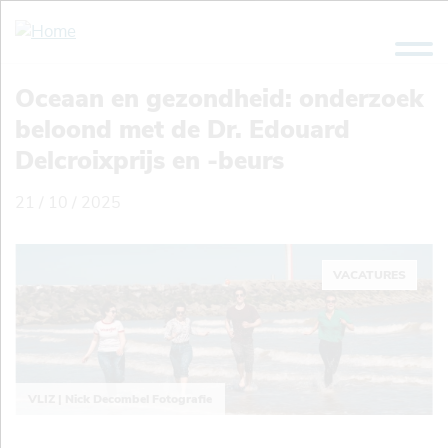
Overslaan
en
naar
de
Oceaan en gezondheid: onderzoek
inhoud
beloond met de Dr. Edouard
gaan
Delcroixprijs en -beurs
21 / 10 / 2025
VACATURES
VLIZ | Nick Decombel Fotografie