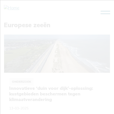
Overslaan
en
naar
de
Europese zeeën
inhoud
gaan
ONDERZOEK
Innovatieve ‘duin voor dijk’-oplossing:
kustgebieden beschermen tegen
klimaatverandering
13-03-2025