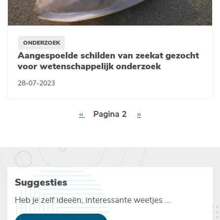
ONDERZOEK
Aangespoelde schilden van zeekat gezocht
voor wetenschappelijk onderzoek
28-07-2023
Paginering
Vorige
‹‹
Pagina 2
Volgende
››
pagina
pagina
Suggesties
Heb je zelf ideeën, interessante weetjes ...