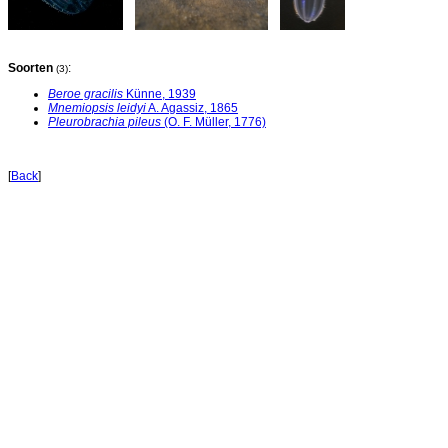
Soorten
:
(3)
Beroe gracilis
Künne, 1939
Mnemiopsis leidyi
A. Agassiz, 1865
Pleurobrachia pileus
(O. F. Müller, 1776)
[
Back
]