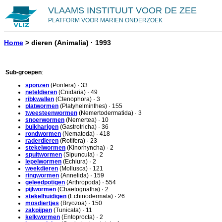
VLAAMS INSTITUUT VOOR DE ZEE
PLATFORM VOOR MARIEN ONDERZOEK
Home
>
dieren
(Animalia) · 1993
Sub-groepen
:
sponzen
(Porifera) · 33
neteldieren
(Cnidaria) · 49
ribkwallen
(Ctenophora) · 3
platwormen
(Platyhelminthes) · 155
tweesteenwormen
(Nemertodermatida) · 3
snoerwormen
(Nemertea) · 10
buikharigen
(Gastrotricha) · 36
rondwormen
(Nematoda) · 418
raderdieren
(Rotifera) · 23
stekelwormen
(Kinorhyncha) · 2
spuitwormen
(Sipuncula) · 2
lepelwormen
(Echiura) · 2
weekdieren
(Mollusca) · 121
ringwormen
(Annelida) · 159
geleedpotigen
(Arthropoda) · 554
pijlwormen
(Chaetognatha) · 2
stekelhuidigen
(Echinodermata) · 26
mosdiertjes
(Bryozoa) · 150
zakpijpen
(Tunicata) · 11
kelkwormen
(Entoprocta) · 2