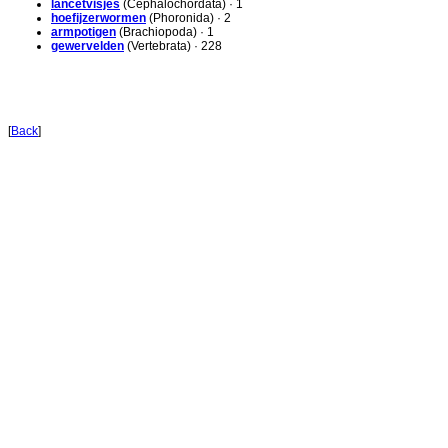
lancetvisjes
(Cephalochordata) · 1
hoefijzerwormen
(Phoronida) · 2
armpotigen
(Brachiopoda) · 1
gewervelden
(Vertebrata) · 228
[
Back
]