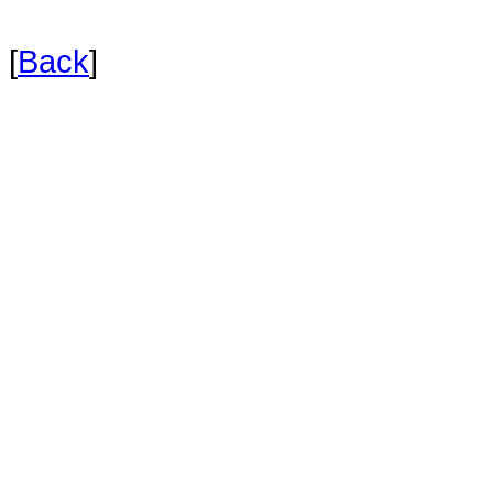
[
Back
]