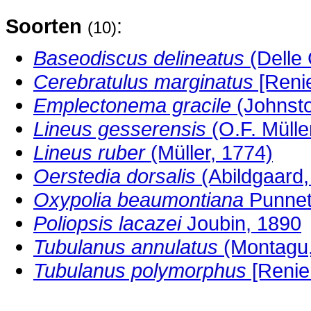
Soorten
:
(10)
Baseodiscus delineatus
(Delle 
Cerebratulus marginatus
[Renie
Emplectonema gracile
(Johnsto
Lineus gesserensis
(O.F. Mülle
Lineus ruber
(Müller, 1774)
Oerstedia dorsalis
(Abildgaard,
Oxypolia beaumontiana
Punnet
Poliopsis lacazei
Joubin, 1890
Tubulanus annulatus
(Montagu,
Tubulanus polymorphus
[Renier