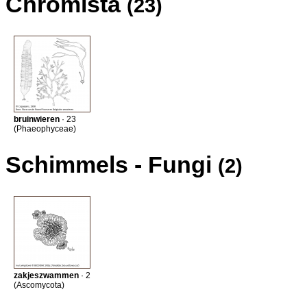
Chromista
(23)
bruinwieren
· 23
(Phaeophyceae)
Schimmels - Fungi
(2)
zakjeszwammen
· 2
(Ascomycota)