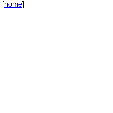
[
home
]