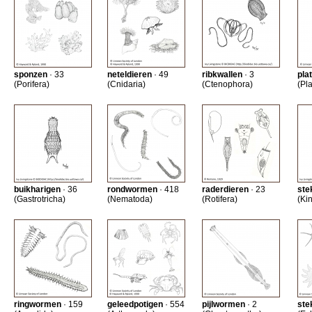
sponzen
· 33
neteldieren
· 49
ribkwallen
· 3
pla
(Porifera)
(Cnidaria)
(Ctenophora)
(Pl
buikharigen
· 36
rondwormen
· 418
raderdieren
· 23
ste
(Gastrotricha)
(Nematoda)
(Rotifera)
(Ki
ringwormen
· 159
geleedpotigen
· 554
pijlwormen
· 2
ste