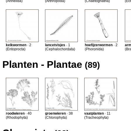
(Annelida)
(Arthropoda)
(Chaetognatha)
(Ec
kelkwormen
· 2
lancetvisjes
· 1
hoefijzerwormen
· 2
arm
(Entoprocta)
(Cephalochordata)
(Phoronida)
(Br
Planten - Plantae
(89)
roodwieren
· 40
groenwieren
· 38
vaatplanten
· 11
(Rhodophyta)
(Chlorophyta)
(Tracheophyta)