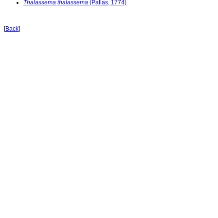
Thalassema thalassema
(Pallas, 1774)
[
Back
]