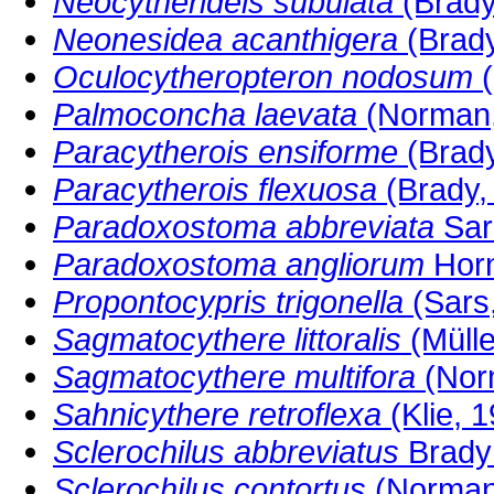
Neocytherideis subulata
(Brady
Neonesidea acanthigera
(Brady
Oculocytheropteron nodosum
(
Palmoconcha laevata
(Norman,
Paracytherois ensiforme
(Brady
Paracytherois flexuosa
(Brady,
Paradoxostoma abbreviata
Sar
Paradoxostoma angliorum
Horn
Propontocypris trigonella
(Sars
Sagmatocythere littoralis
(Mülle
Sagmatocythere multifora
(Nor
Sahnicythere retroflexa
(Klie, 
Sclerochilus abbreviatus
Brady
Sclerochilus contortus
(Norman