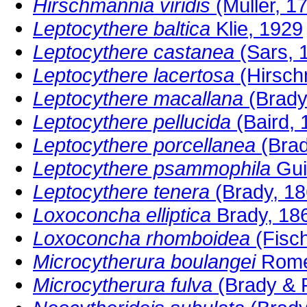
Hirschmannia viridis
(Müller, 1
Leptocythere baltica
Klie, 1929
Leptocythere castanea
(Sars, 
Leptocythere lacertosa
(Hirsch
Leptocythere macallana
(Brady
Leptocythere pellucida
(Baird, 
Leptocythere porcellanea
(Brad
Leptocythere psammophila
Gui
Leptocythere tenera
(Brady, 18
Loxoconcha elliptica
Brady, 18
Loxoconcha rhomboidea
(Fisch
Microcytherura boulangei
Rome
Microcytherura fulva
(Brady & 