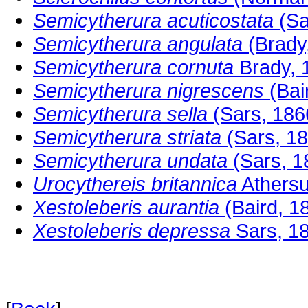
Semicytherura acuticostata
(Sa
Semicytherura angulata
(Brady
Semicytherura cornuta
Brady, 
Semicytherura nigrescens
(Bai
Semicytherura sella
(Sars, 186
Semicytherura striata
(Sars, 18
Semicytherura undata
(Sars, 1
Urocythereis britannica
Athersu
Xestoleberis aurantia
(Baird, 1
Xestoleberis depressa
Sars, 1