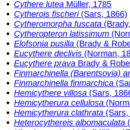
Cythere lutea
Müller, 1785
Cytherois fischeri
(Sars, 1866)
Cytheromorpha fuscata
(Brady,
Cytheropteron latissimum
(Nor
Elofsonia pusilla
(Brady & Robe
Eucythere declivis
(Norman, 18
Eucythere prava
Brady & Robe
Finmarchinella (Barentsovia) a
Finmarchinella finmarchica
(Sar
Hemicythere villosa
(Sars, 186
Hemicytherura cellulosa
(Norma
Hemicytherura clathrata
(Sars,
Heterocythereis albomaculata
(