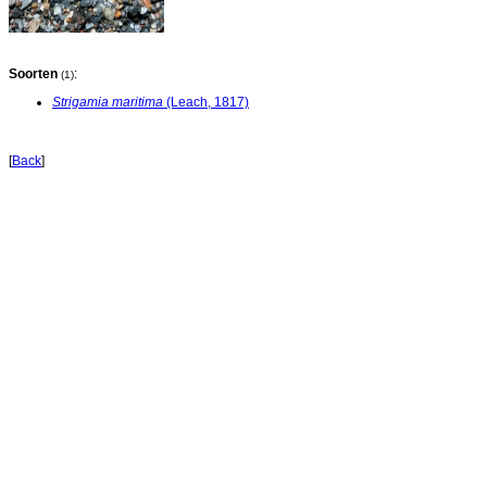
Soorten
:
(1)
Strigamia maritima
(Leach, 1817)
[
Back
]