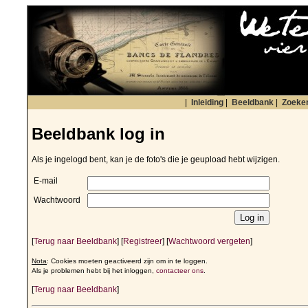
|
Inleiding
|
Beeldbank
|
Zoeke
Beeldbank log in
Als je ingelogd bent, kan je de foto's die je geupload hebt wijzigen.
E-mail
Wachtwoord
[
Terug naar Beeldbank
] [
Registreer
] [
Wachtwoord vergeten
]
Nota
: Cookies moeten geactiveerd zijn om in te loggen.
Als je problemen hebt bij het inloggen,
contacteer ons
.
[
Terug naar Beeldbank
]