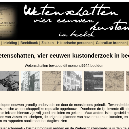
|
Inleiding
|
Beeldbank
|
Zoeken
|
Historische personen
|
Gebruikte bronnen
|
tenschatten, vier eeuwen kustonderzoek in be
Wetenschatten bevat op dit moment
5944
beelden.
gelopen eeuwen grondig onderzocht en door de mens intens gebruikt. Tevens hebb
istorische wetenschappelijke reputatie opgebouwd. Doorheen de tijd leverde dit a
 teksten hiervan zijn vrij goed ontsloten en gekend. Maar anders is het gesteld met 
gen van vissen en schelpen, de originele plannen van havenmuren en kanalen, en n
 en rapporten nooit meer het daglicht zien.
 wetenschappelijk kustpatrimonium redden en de Wetenschatten-website is dan de 