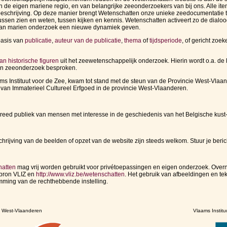
 van de eigen mariene regio, en van belangrijke zeeonderzoekers van bij ons. Alle 
dsbeschrijving. Op deze manier brengt Wetenschatten onze unieke zeedocumentatie 
tussen zien en weten, tussen kijken en kennis. Wetenschatten activeert zo de dia
 van marien onderzoek een nieuwe dynamiek geven.
basis van
publicatie
,
auteur van de publicatie
,
thema
of
tijdsperiode
, of gericht zoe
van historische figuren
uit het zeewetenschappelijk onderzoek. Hierin wordt o.a. d
 en zeeonderzoek besproken.
ms Instituut voor de Zee, kwam tot stand met de steun van de Provincie West-Vlaand
van Immaterieel Cultureel Erfgoed in de provincie West-Vlaanderen.
breed publiek van mensen met interesse in de geschiedenis van het Belgische kus
rijving van de beelden of opzet van de website zijn steeds welkom. Stuur je beric
hatten
mag vrij worden gebruikt voor privétoepassingen en eigen onderzoek. Over
bron VLIZ en
http://www.vliz.be/wetenschatten
. Het gebruik van afbeeldingen en te
emming van de rechthebbende instelling.
e West-Vlaanderen
Vlaams Institu