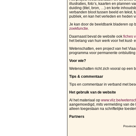
illustraties, foto’s, kaarten en plannen
duiding (titel, bron, …) en korte inhou
verbanden bloot tussen beeld en tekst, 
publiek, en kan het verleden en heden
Je kan door de beeldbank bladeren op 
zoekfunctie
.
Daarnaast bevat de website ook
fiches 
het belang van hun werk voor het kust-
Wetenschatten, een project van het Vlaa
programma voor permanente ontsluiting 
Voor wie?
Wetenschatten richt zich vooral op een 
Tips & commentaar
Tips en commentaar in verband met besch
Het gebruik van de website
Al het materiaal op
www.vliz.be/wetensc
aangemoedigd, mits vermelding van de 
alleen toegestaan na schriftelijke toest
Partners
Provinci