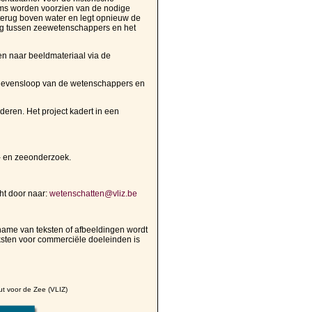
items worden voorzien van de nodige
terug boven water en legt opnieuw de
loog tussen zeewetenschappers en het
ken naar beeldmateriaal via de
e levensloop van de wetenschappers en
eren. Het project kadert in een
t- en zeeonderzoek.
ht door naar:
wetenschatten@vliz.be
name van teksten of afbeeldingen wordt
ksten voor commerciële doeleinden is
ut voor de Zee (VLIZ)