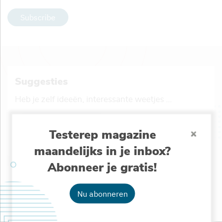
Subscribe
Suggesties
Heb je zelf ideeën, interessante weetjes ...
Stuur ons je suggestie
Testerep magazine
maandelijks in je inbox?
Abonneer je gratis!
Testerep delen
Nu abonneren
Lijkt dit nieuwskanaal iets voor jouw vrienden of
collega’s? Deel het met hen!