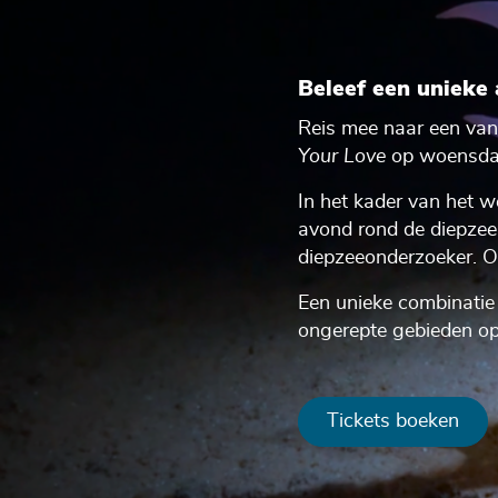
Beleef een unieke 
Reis mee naar een van
Your Love
op woensdag
In het kader van het 
avond rond de diepzee.
diepzeeonderzoeker. O
Een unieke combinatie 
ongerepte gebieden op 
Tickets boeken