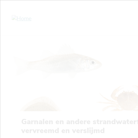
Skip
to
main
content
Garnalen en andere strandwaterfa
vervreemd en verslijmd