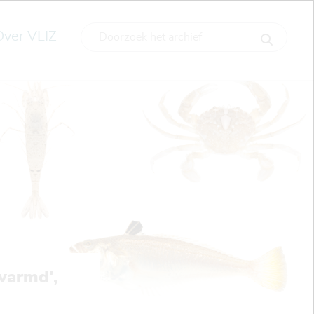
Over VLIZ
rwarmd',