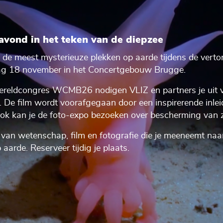
avond in het teken van de diepzee
 de meest mysterieuze plekken op aarde tijdens de vert
 18 november in het Concertgebouw Brugge.
wereldcongres WCMB26 nodigen VLIZ en partners je uit v
 De film wordt voorafgegaan door een inspirerende inlei
ok kan je de foto-expo bezoeken over bescherming van
van wetenschap, film en fotografie die je meeneemt naar
aarde. Reserveer tijdig je plaats.