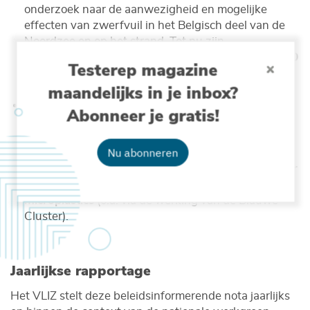
onderzoek naar de aanwezigheid en mogelijke
effecten van zwerfvuil in het Belgisch deel van de
Noordzee en op het strand. Tot nu zijn
Belgische onderzoekers betrokken bij
meer dan 150
Testerep magazine
wetenschappelijke artikels
over het thema (marien)
maandelijks in je inbox?
zwerfvuil of microplastics.
Gezien het maatschappelijk belang van deze
Abonneer je gratis!
problematiek, engageren niet enkel de Vlaamse
onderzoekers zich, maar groeit ook het aantal
Nu abonneren
initiatieven bij de spelers uit de Blauwe Economie.
Vanuit deze hoek wordt
ingezet op onderzoek naar
innovatieve oplossingen voor marien zwerfvuil en
microplastics
(o.a. via de werking van de Blauwe
Cluster).
Jaarlijkse rapportage
Het VLIZ stelt deze beleidsinformerende nota jaarlijks