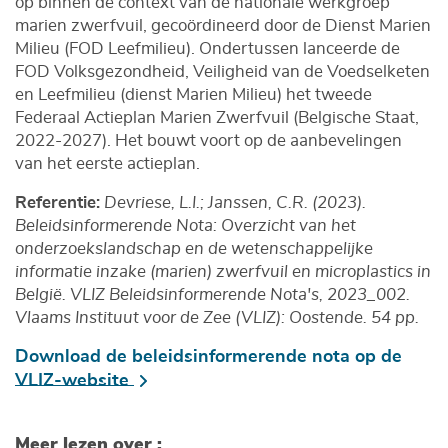
op binnen de context van de nationale werkgroep
marien zwerfvuil, gecoördineerd door de Dienst Marien
Milieu (FOD Leefmilieu). Ondertussen lanceerde de
FOD Volksgezondheid, Veiligheid van de Voedselketen
en Leefmilieu (dienst Marien Milieu) het tweede
Federaal Actieplan Marien Zwerfvuil (Belgische Staat,
2022-2027). Het bouwt voort op de aanbevelingen
van het eerste actieplan.
Referentie:
Devriese, L.I.; Janssen, C.R. (2023).
Beleidsinformerende Nota: Overzicht van het
onderzoekslandschap en de wetenschappelijke
informatie inzake (marien) zwerfvuil en microplastics in
België. VLIZ Beleidsinformerende Nota's, 2023_002.
Vlaams Instituut voor de Zee (VLIZ): Oostende. 54 pp.
Download de beleidsinformerende nota op de
VLIZ-website
Meer lezen over :