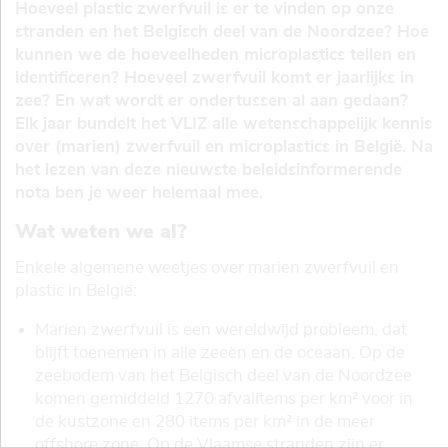
Hoeveel plastic zwerfvuil is er te vinden op onze
stranden en het Belgisch deel van de Noordzee? Hoe
kunnen we de hoeveelheden microplastics tellen en
identificeren? Hoeveel zwerfvuil komt er jaarlijks in
zee? En wat wordt er ondertussen al aan gedaan?
Elk jaar bundelt het VLIZ alle wetenschappelijk kennis
over (marien) zwerfvuil en microplastics in België. Na
het lezen van deze nieuwste beleidsinformerende
nota ben je weer helemaal mee.
Wat weten we al?
Enkele algemene weetjes over marien zwerfvuil en
plastic in België:
Marien zwerfvuil is een wereldwijd probleem, dat
blijft toenemen in alle zeeën en de oceaan. Op de
zeebodem van het Belgisch deel van de Noordzee
komen gemiddeld 1270 afvalitems per km² voor in
de kustzone en 280 items per km² in de meer
offshore zone. Op de Vlaamse stranden zijn er