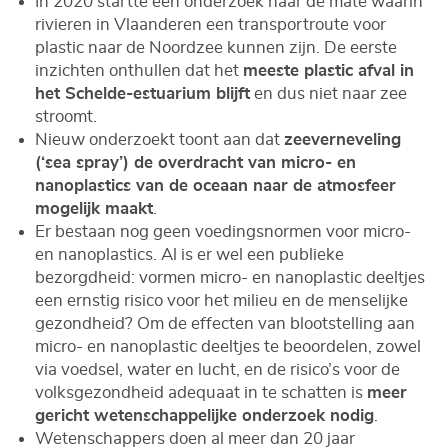
In 2020 startte een onderzoek naar de mate waarin
rivieren in Vlaanderen een transportroute voor
plastic naar de Noordzee kunnen zijn. De eerste
inzichten onthullen dat het
meeste plastic afval in
het Schelde-estuarium blijft
en dus niet naar zee
stroomt.
Nieuw onderzoekt toont aan dat
zeeverneveling
(‘sea spray’) de overdracht van micro- en
nanoplastics van de oceaan naar de atmosfeer
mogelijk maakt
.
Er bestaan nog geen voedingsnormen voor micro-
en nanoplastics. Al is er wel een publieke
bezorgdheid: vormen micro- en nanoplastic deeltjes
een ernstig risico voor het milieu en de menselijke
gezondheid? Om de effecten van blootstelling aan
micro- en nanoplastic deeltjes te beoordelen, zowel
via voedsel, water en lucht, en de risico’s voor de
volksgezondheid adequaat in te schatten is
meer
gericht wetenschappelijke onderzoek nodig
.
Wetenschappers doen al meer dan 20 jaar