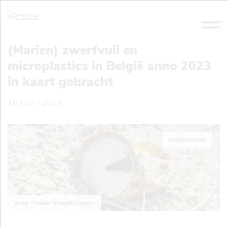
Overslaan
en
naar
de
(Marien) zwerfvuil en
inhoud
microplastics in België anno 2023
gaan
in kaart gebracht
10 / 07 / 2023
ONDERZOEK
Bron: Proper Strand Lopers