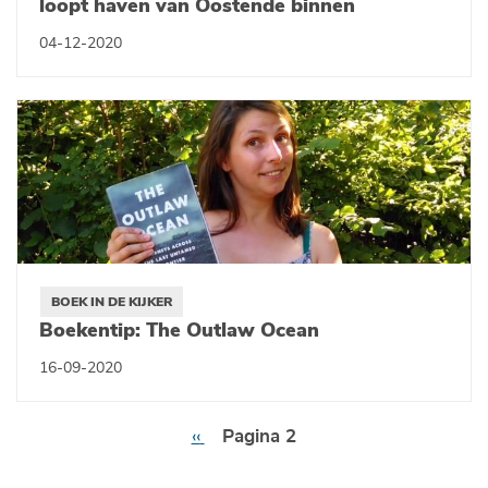
loopt haven van Oostende binnen
04-12-2020
BOEK IN DE KIJKER
Boekentip: The Outlaw Ocean
16-09-2020
Paginering
Vorige
‹‹
Pagina 2
pagina