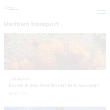
Overslaan
en
naar
de
Maritiem transport
inhoud
gaan
UITGELICHT
Exoten in zee. Dweilen met de kraan open?
30-07-2021