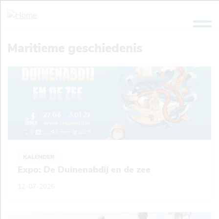
Overslaan
en
naar
de
Maritieme geschiedenis
inhoud
gaan
KALENDER
Expo: De Duinenabdij en de zee
12-07-2026