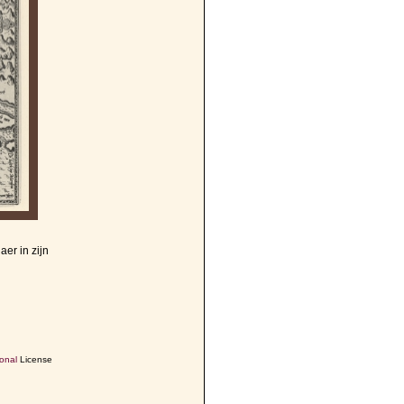
er in zijn
onal
License