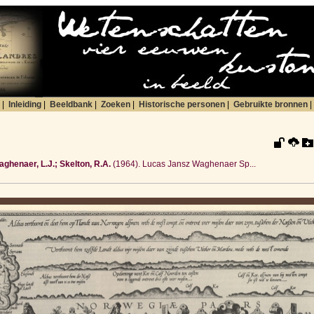
|
Inleiding
|
Beeldbank
|
Zoeken
|
Historische personen
|
Gebruikte bronnen
|
ghenaer, L.J.; Skelton, R.A.
(1964). Lucas Jansz Waghenaer Sp...