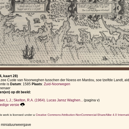
, kaart 28)
 zee Custe van Noorweghen tusschen der Noess en Mardou, soe tzelfde Landt, alda
nte is
Datum
: 1585
Plaats
:
Zuid-Noorwegen
ghenaer
en(en) op dit beeld:
r, L.J.; Skelton, R.A. (1964). Lucas Jansz Waghen...
(pagina v)
edige versie
is work is licensed under a
Creative Commons Attribution-NonCommercial-ShareAlike 4.0 Internati
r miniatuurweergave