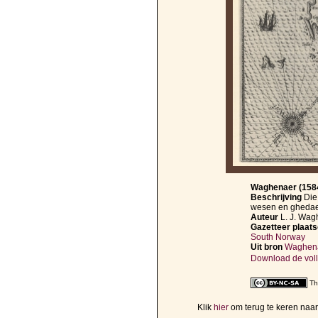
Waghenaer (1584
Beschrijving
Die
wesen en ghedae
Auteur
L. J. Wa
Gazetteer plaats
South Norway
Uit bron
Waghenae
Download de voll
Th
Klik
hier
om terug te keren naa