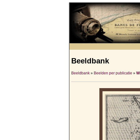
Beeldbank
Beeldbank
»
Beelden per publicatie
»
Wa