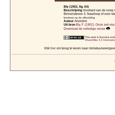
Bly (1902, fig. 04)
Beschrijving
Voorkant van de romp v
Binnensteven 3. Naarloop of voor-sl
leesbaar op de afbeelding
Auteur
Anoniem
Uit bron
Bly, F. (1902). Onze zeil-vis
Download de volledige versie
This work is licensed und
ShareAlike 4.0 Internatio
Klik
hier
om terug te keren naar miniatuurweergav