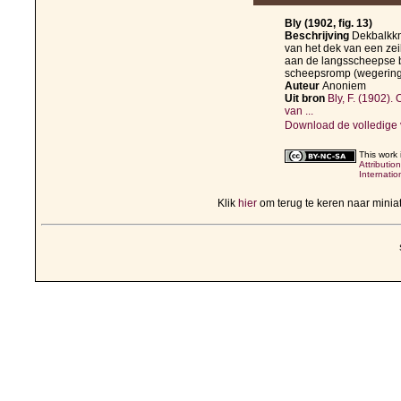
Bly (1902, fig. 13)
Beschrijving
Dekbalkkn
van het dek van een ze
aan de langsscheepse 
scheepsromp (wegering
Auteur
Anoniem
Uit bron
Bly, F. (1902).
van ...
Download de volledige 
This work 
Attributi
Internatio
Klik
hier
om terug te keren naar mini