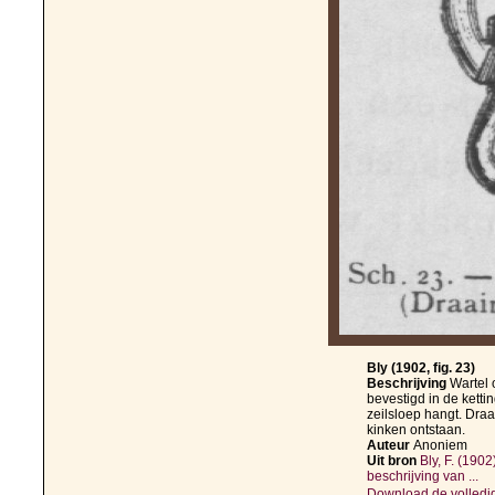
Bly (1902, fig. 23)
Beschrijving
Wartel 
bevestigd in de kett
zeilsloep hangt. Dra
kinken ontstaan.
Auteur
Anoniem
Uit bron
Bly, F. (190
beschrijving van ...
Download de volledig