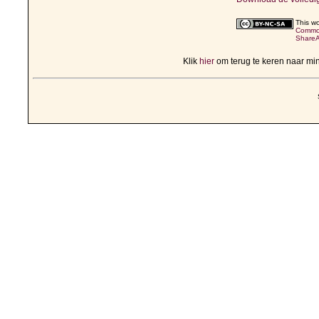
This wo
Common
ShareAl
Klik
hier
om terug te keren naar mi