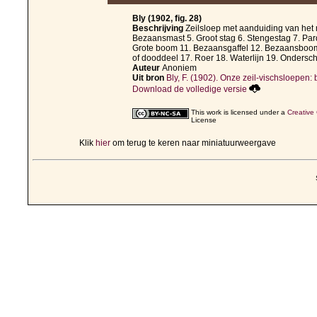
Bly (1902, fig. 28)
Beschrijving
Zeilsloep met aanduiding van het 
Bezaansmast 5. Groot stag 6. Stengestag 7. Par
Grote boom 11. Bezaansgaffel 12. Bezaansboom 
of dooddeel 17. Roer 18. Waterlijn 19. Ondersch
Auteur
Anoniem
Uit bron
Bly, F. (1902). Onze zeil-vischsloepen: b
Download de volledige versie
This work is licensed under a
Creative
License
Klik
hier
om terug te keren naar miniatuurweergave